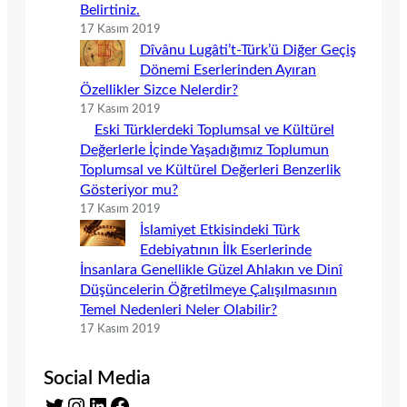
Belirtiniz.
17 Kasım 2019
Dîvânu Lugâti’t-Türk’ü Diğer Geçiş
Dönemi Eserlerinden Ayıran
Özellikler Sizce Nelerdir?
17 Kasım 2019
Eski Türklerdeki Toplumsal ve Kültürel
Değerlerle İçinde Yaşadığımız Toplumun
Toplumsal ve Kültürel Değerleri Benzerlik
Gösteriyor mu?
17 Kasım 2019
İslamiyet Etkisindeki Türk
Edebiyatının İlk Eserlerinde
İnsanlara Genellikle Güzel Ahlakın ve Dinî
Düşüncelerin Öğretilmeye Çalışılmasının
Temel Nedenleri Neler Olabilir?
17 Kasım 2019
Social Media
Twitter
Instagram
LinkedIn
Facebook