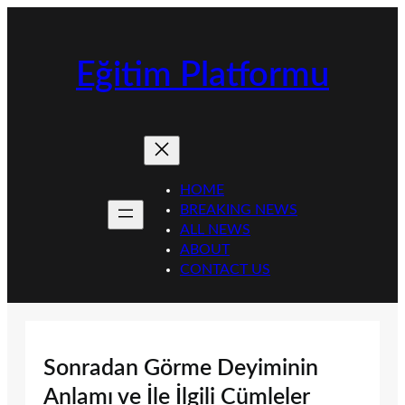
İçeriğe
geç
Eğitim Platformu
HOME
BREAKING NEWS
ALL NEWS
ABOUT
CONTACT US
Sonradan Görme Deyiminin
Anlamı ve İle İlgili Cümleler