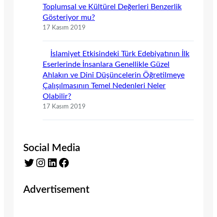
Toplumsal ve Kültürel Değerleri Benzerlik
Gösteriyor mu?
17 Kasım 2019
İslamiyet Etkisindeki Türk Edebiyatının İlk
Eserlerinde İnsanlara Genellikle Güzel
Ahlakın ve Dinî Düşüncelerin Öğretilmeye
Çalışılmasının Temel Nedenleri Neler
Olabilir?
17 Kasım 2019
Social Media
Twitter
Instagram
LinkedIn
Facebook
Advertisement