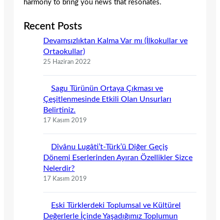
harmony to bring you news that resonates.
Recent Posts
Devamsızlıktan Kalma Var mı (İlkokullar ve
Ortaokullar)
25 Haziran 2022
Sagu Türünün Ortaya Çıkması ve
Çeşitlenmesinde Etkili Olan Unsurları
Belirtiniz.
17 Kasım 2019
Dîvânu Lugâti’t-Türk’ü Diğer Geçiş
Dönemi Eserlerinden Ayıran Özellikler Sizce
Nelerdir?
17 Kasım 2019
Eski Türklerdeki Toplumsal ve Kültürel
Değerlerle İçinde Yaşadığımız Toplumun