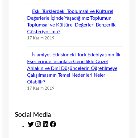
Eski Türklerdeki Toplumsal ve Kültürel
Değerlerle İçinde Yaşadığımız Toplumun
Toplumsal ve Kültürel Değerleri Benzerlik
Gösteriyor mu?
17 Kasım 2019
İslamiyet Etkisindeki Türk Edebiyatının İlk
Eserlerinde İnsanlara Genellikle Güzel
Ahlakın ve Dinî Düşüncelerin Öğretilmeye
Çalışılmasının Temel Nedenleri Neler
Olabilir?
17 Kasım 2019
Social Media
T
I
L
F
w
n
i
a
i
s
n
c