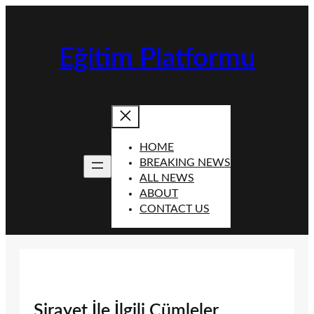
İçeriğe
geç
Eğitim Platformu
HOME
BREAKING NEWS
ALL NEWS
ABOUT
CONTACT US
Sirayet İle İlgili Cümleler