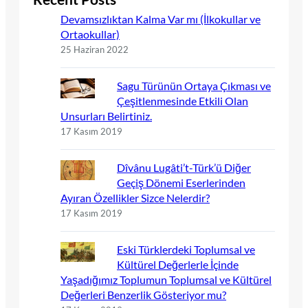
Devamsızlıktan Kalma Var mı (İlkokullar ve
Ortaokullar)
25 Haziran 2022
Sagu Türünün Ortaya Çıkması ve
Çeşitlenmesinde Etkili Olan
Unsurları Belirtiniz.
17 Kasım 2019
Dîvânu Lugâti’t-Türk’ü Diğer
Geçiş Dönemi Eserlerinden
Ayıran Özellikler Sizce Nelerdir?
17 Kasım 2019
Eski Türklerdeki Toplumsal ve
Kültürel Değerlerle İçinde
Yaşadığımız Toplumun Toplumsal ve Kültürel
Değerleri Benzerlik Gösteriyor mu?