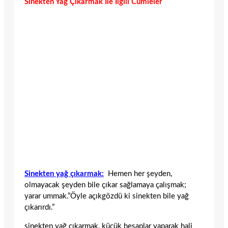
Sinekten Yağ Çıkarmak İle İlgili Cümleler
Sinekten yağ çıkarmak:
Hemen her şeyden,
olmayacak şeyden bile çıkar sağlamaya çalışmak;
yarar ummak.”Öyle açıkgözdü ki sinekten bile yağ
çıkarırdı.”
sinekten yağ çıkarmak, küçük hesaplar yaparak hali