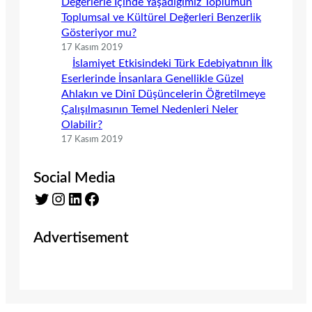
Değerlerle İçinde Yaşadığımız Toplumun
Toplumsal ve Kültürel Değerleri Benzerlik
Gösteriyor mu?
17 Kasım 2019
İslamiyet Etkisindeki Türk Edebiyatının İlk
Eserlerinde İnsanlara Genellikle Güzel
Ahlakın ve Dinî Düşüncelerin Öğretilmeye
Çalışılmasının Temel Nedenleri Neler
Olabilir?
17 Kasım 2019
Social Media
Twitter
Instagram
LinkedIn
Facebook
Advertisement