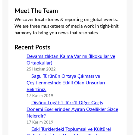
Meet The Team
We cover local stories & reporting on global events.
We are three musketeers of media work in tight-knit
harmony to bring you news that resonates.
Recent Posts
Devamsızlıktan Kalma Var mı (İlkokullar ve
Ortaokullar)
25 Haziran 2022
Sagu Türünün Ortaya Çıkması ve
Çeşitlenmesinde Etkili Olan Unsurları
Belirtiniz.
17 Kasım 2019
Dîvânu Lugâti’t-Türk’ü Diğer Geçiş
Dönemi Eserlerinden Ayıran Özellikler Sizce
Nelerdir?
17 Kasım 2019
Eski Türklerdeki Toplumsal ve Kültürel