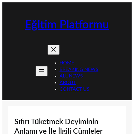
İçeriğe
geç
Eğitim Platformu
HOME
BREAKING NEWS
ALL NEWS
ABOUT
CONTACT US
Sıfırı Tüketmek Deyiminin
Anlamı ve İle İlgili Cümleler