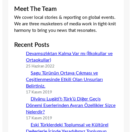
Meet The Team
We cover local stories & reporting on global events.
We are three musketeers of media work in tight-knit
harmony to bring you news that resonates.
Recent Posts
Devamsızlıktan Kalma Var mı (İlkokullar ve
Ortaokullar)
25 Haziran 2022
Sagu Türünün Ortaya Çıkması ve
Çeşitlenmesinde Etkili Olan Unsurları
Belirtiniz.
17 Kasım 2019
Dîvânu Lugâti’t-Türk’ü Diğer Geçiş
Dönemi Eserlerinden Ayıran Özellikler Sizce
Nelerdir?
17 Kasım 2019
Eski Türklerdeki Toplumsal ve Kültürel
Değerlerle İçinde Yaşadığımız Toplumun