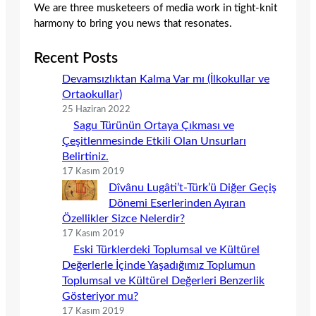
We are three musketeers of media work in tight-knit
harmony to bring you news that resonates.
Recent Posts
Devamsızlıktan Kalma Var mı (İlkokullar ve
Ortaokullar)
25 Haziran 2022
Sagu Türünün Ortaya Çıkması ve
Çeşitlenmesinde Etkili Olan Unsurları
Belirtiniz.
17 Kasım 2019
Dîvânu Lugâti’t-Türk’ü Diğer Geçiş
Dönemi Eserlerinden Ayıran
Özellikler Sizce Nelerdir?
17 Kasım 2019
Eski Türklerdeki Toplumsal ve Kültürel
Değerlerle İçinde Yaşadığımız Toplumun
Toplumsal ve Kültürel Değerleri Benzerlik
Gösteriyor mu?
17 Kasım 2019