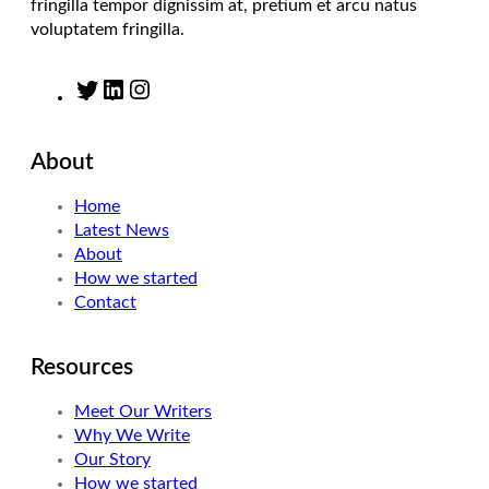
fringilla tempor dignissim at, pretium et arcu natus
voluptatem fringilla.
T
L
I
w
i
n
i
n
s
About
t
k
t
t
e
a
Home
e
d
g
Latest News
r
I
r
About
n
a
How we started
m
Contact
Resources
Meet Our Writers
Why We Write
Our Story
How we started