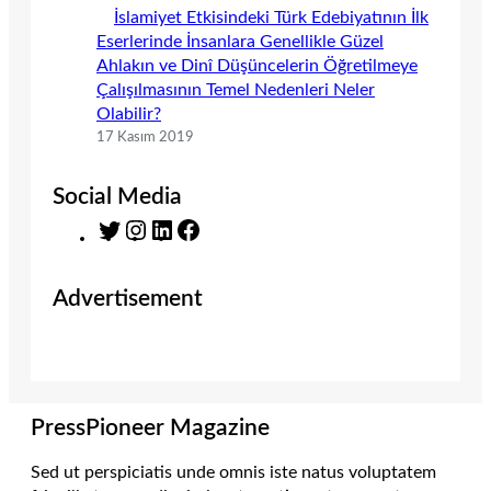
İslamiyet Etkisindeki Türk Edebiyatının İlk
Eserlerinde İnsanlara Genellikle Güzel
Ahlakın ve Dinî Düşüncelerin Öğretilmeye
Çalışılmasının Temel Nedenleri Neler
Olabilir?
17 Kasım 2019
Social Media
T
I
L
F
w
n
i
a
i
s
n
c
Advertisement
t
t
k
e
t
a
e
b
e
g
d
o
r
r
I
o
a
n
k
m
PressPioneer Magazine
Sed ut perspiciatis unde omnis iste natus voluptatem