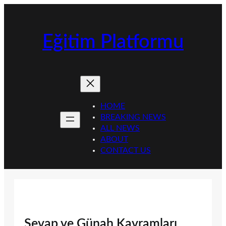
İçeriğe
geç
Eğitim Platformu
HOME
BREAKING NEWS
ALL NEWS
ABOUT
CONTACT US
Sevap ve Günah Kavramları