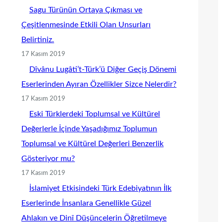
Sagu Türünün Ortaya Çıkması ve
Çeşitlenmesinde Etkili Olan Unsurları
Belirtiniz.
17 Kasım 2019
Dîvânu Lugâti’t-Türk’ü Diğer Geçiş Dönemi
Eserlerinden Ayıran Özellikler Sizce Nelerdir?
17 Kasım 2019
Eski Türklerdeki Toplumsal ve Kültürel
Değerlerle İçinde Yaşadığımız Toplumun
Toplumsal ve Kültürel Değerleri Benzerlik
Gösteriyor mu?
17 Kasım 2019
İslamiyet Etkisindeki Türk Edebiyatının İlk
Eserlerinde İnsanlara Genellikle Güzel
Ahlakın ve Dinî Düşüncelerin Öğretilmeye