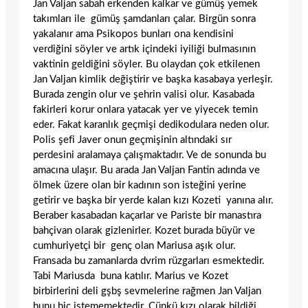
Jan Valjan sabah erkenden kalkar ve gümüş yemek
takımları ile gümüş şamdanları çalar. Birgün sonra
yakalanır ama Psikopos bunları ona kendisini
verdiğini söyler ve artık içindeki iyiliği bulmasının
vaktinin geldiğini söyler. Bu olaydan çok etkilenen
Jan Valjan kimlik değiştirir ve başka kasabaya yerleşir.
Burada zengin olur ve şehrin valisi olur. Kasabada
fakirleri korur onlara yatacak yer ve yiyecek temin
eder. Fakat karanlık geçmişi dedikodulara neden olur.
Polis şefi Javer onun geçmişinin altındaki sır
perdesini aralamaya çalışmaktadır. Ve de sonunda bu
amacına ulaşır. Bu arada Jan Valjan Fantin adında ve
ölmek üzere olan bir kadının son isteğini yerine
getirir ve başka bir yerde kalan kızı Kozeti yanına alır.
Beraber kasabadan kaçarlar ve Pariste bir manastıra
bahçivan olarak gizlenirler. Kozet burada büyür ve
cumhuriyetçi bir genç olan Mariusa aşık olur.
Fransada bu zamanlarda dvrim rüzgarları esmektedir.
Tabi Mariusda buna katılır. Marius ve Kozet
birbirlerini deli gşbş sevmelerine rağmen Jan Valjan
bunu hiç istememektedir. Çünkü kızı olarak bildiği