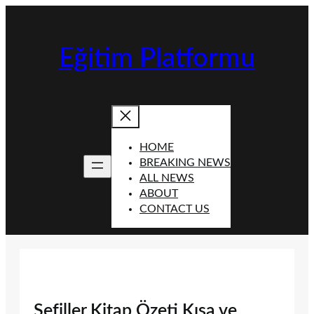
İçeriğe
geç
Eğitim Platformu
HOME
BREAKING NEWS
ALL NEWS
ABOUT
CONTACT US
Sefiller Kitap Özeti Kısa ve