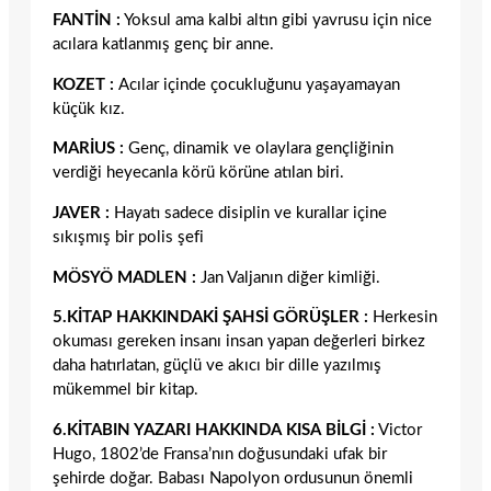
FANTİN :
Yoksul ama kalbi altın gibi yavrusu için nice
acılara katlanmış genç bir anne.
KOZET :
Acılar içinde çocukluğunu yaşayamayan
küçük kız.
MARİUS :
Genç, dinamik ve olaylara gençliğinin
verdiği heyecanla körü körüne atılan biri.
JAVER :
Hayatı sadece disiplin ve kurallar içine
sıkışmış bir polis şefi
MÖSYÖ MADLEN :
Jan Valjanın diğer kimliği.
5.KİTAP HAKKINDAKİ ŞAHSİ GÖRÜŞLER :
Herkesin
okuması gereken insanı insan yapan değerleri birkez
daha hatırlatan, güçlü ve akıcı bir dille yazılmış
mükemmel bir kitap.
6.KİTABIN YAZARI HAKKINDA KISA BİLGİ :
Victor
Hugo, 1802’de Fransa’nın doğusundaki ufak bir
şehirde doğar. Babası Napolyon ordusunun önemli