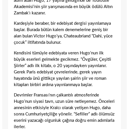
adım adan Hugo, 17 yaşına geldiğinde de Toulouse
Akademisi’nin şiir yarışmasında en büyük ödülü Altın
Zambak’ı kazanır.
Kardeşiyle beraber, bir edebiyat dergisi yayınlamaya
başlar. Burada bütün kalem denemelerine geniş bir
alan bulan Victor Hugo’ya, Chateaubriand “Dahi, yüce
çocuk” iltifatında bulunur.
Kendisini tümüyle edebiyata veren Hugo’nun ilk
büyük eserleri gelmekte gecikmez. “Övgüler, Çeşitli
Şiirler” adlı ilk kitabı, o 20 yaşındayken yayınlanır.
Gerek Paris edebiyat çevrelerinde, gerek yayın
hayatında ünü gittikçe yayılan şairin şiir ve roman
kitapları birbiri ardına yayınlanmaya başlar.
Devrimler Fransası’nın çalkantılı atmosferinde
Hugo’nun siyasi tavrı, uzun süre netleşemez. Önceleri
annesinin etkisiyle Kralcı olarak yetişen Hugo, daha
sonra Cumhuriyetçiliğe yönelir. “Sefiller” adlı ölümsüz
eserini yazacağı olgunluk çağına doğru emin adımlarla
ilerler.