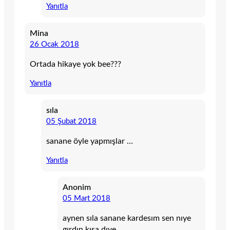
Yanıtla
Mina
26 Ocak 2018
Ortada hikaye yok bee???
Yanıtla
sıla
05 Şubat 2018
sanane öyle yapmışlar …
Yanıtla
Anonim
05 Mart 2018
aynen sıla sanane kardesım sen nıye
gırdın kısa dıye