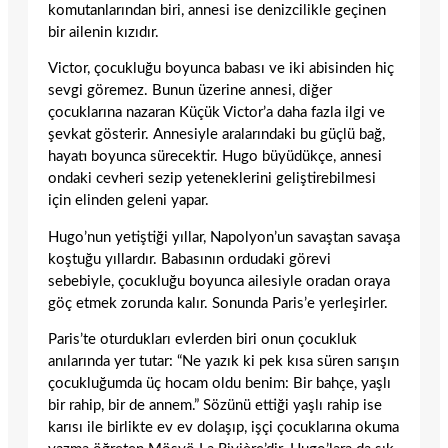
komutanlarından biri, annesi ise denizcilikle geçinen
bir ailenin kızıdır.
Victor, çocukluğu boyunca babası ve iki abisinden hiç
sevgi göremez. Bunun üzerine annesi, diğer
çocuklarına nazaran Küçük Victor’a daha fazla ilgi ve
şevkat gösterir. Annesiyle aralarındaki bu güçlü bağ,
hayatı boyunca sürecektir. Hugo büyüdükçe, annesi
ondaki cevheri sezip yeteneklerini geliştirebilmesi
için elinden geleni yapar.
Hugo’nun yetiştiği yıllar, Napolyon’un savaştan savaşa
koştuğu yıllardır. Babasının ordudaki görevi
sebebiyle, çocukluğu boyunca ailesiyle oradan oraya
göç etmek zorunda kalır. Sonunda Paris’e yerleşirler.
Paris’te oturdukları evlerden biri onun çocukluk
anılarında yer tutar: “Ne yazık ki pek kısa süren sarışın
çocukluğumda üç hocam oldu benim: Bir bahçe, yaşlı
bir rahip, bir de annem.” Sözünü ettiği yaşlı rahip ise
karısı ile birlikte ev ev dolaşıp, işçi çocuklarına okuma