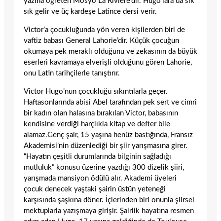
yazma öğreten Mösyö La Rivière’dir. Hugo’lara da sık
sık gelir ve üç kardeşe Latince dersi verir.
Victor’a çocukluğunda yön veren kişilerden biri de
vaftiz babası General Lahorie’dir. Küçük çocuğun
okumaya pek meraklı olduğunu ve zekasının da büyük
eserleri kavramaya elverişli olduğunu gören Lahorie,
onu Latin tarihçilerle tanıştırır.
Victor Hugo’nun çocukluğu sıkıntılarla geçer.
Haftasonlarında abisi Abel tarafından pek sert ve cimri
bir kadın olan halasına bırakılan Victor, babasının
kendisine verdiği harçlıkla kitap ve defter bile
alamaz.Genç şair, 15 yaşına henüz bastığında, Fransız
Akademisi’nin düzenlediği bir şiir yarışmasına girer.
“Hayatın çeşitli durumlarında bilginin sağladığı
mutluluk” konusu üzerine yazdığı 300 dizelik şiiri,
yarışmada mansiyon ödülü alır. Akademi üyeleri
çocuk denecek yaştaki şairin üstün yeteneği
karşısında şaşkına döner. İçlerinden biri onunla şiirsel
mektuplarla yazışmaya girişir. Şairlik hayatına resmen