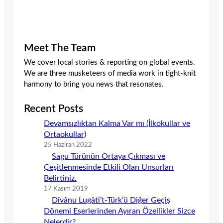
Meet The Team
We cover local stories & reporting on global events.
We are three musketeers of media work in tight-knit
harmony to bring you news that resonates.
Recent Posts
Devamsızlıktan Kalma Var mı (İlkokullar ve
Ortaokullar)
25 Haziran 2022
Sagu Türünün Ortaya Çıkması ve
Çeşitlenmesinde Etkili Olan Unsurları
Belirtiniz.
17 Kasım 2019
Dîvânu Lugâti’t-Türk’ü Diğer Geçiş
Dönemi Eserlerinden Ayıran Özellikler Sizce
Nelerdir?