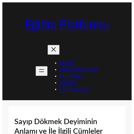
İçeriğe
geç
Eğitim Platformu
HOME
BREAKING NEWS
ALL NEWS
ABOUT
CONTACT US
Sayıp Dökmek Deyiminin
Anlamı ve İle İlgili Cümleler