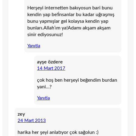
Herşeyi internetten bakıyosun bari bunu
kendin yap be!İnsanlar bu kadar uğraşmış
bunu yapmışlar gel kolaysa kendin yap
bunları.Allah’ım ya!Adamı akşam akşam
sinir ediyosunuz!
Yanıtla
ayşe özdere
14 Mart 2017
çok hoş ben herşeyi beğendim burdan
yani…?
Yanıtla
zey
24 Mart 2013
harika her şeyi anlatıyor çok sağolun :)