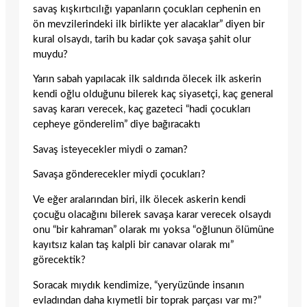
savaş kışkırtıcılığı yapanların çocukları cephenin en
ön mevzilerindeki ilk birlikte yer alacaklar” diyen bir
kural olsaydı, tarih bu kadar çok savaşa şahit olur
muydu?
Yarın sabah yapılacak ilk saldırıda ölecek ilk askerin
kendi oğlu olduğunu bilerek kaç siyasetçi, kaç general
savaş kararı verecek, kaç gazeteci “hadi çocukları
cepheye gönderelim” diye bağıracaktı
Savaş isteyecekler miydi o zaman?
Savaşa gönderecekler miydi çocukları?
Ve eğer aralarından biri, ilk ölecek askerin kendi
çocuğu olacağını bilerek savaşa karar verecek olsaydı
onu “bir kahraman” olarak mı yoksa “oğlunun ölümüne
kayıtsız kalan taş kalpli bir canavar olarak mı”
görecektik?
Soracak mıydık kendimize, “yeryüzünde insanın
evladından daha kıymetli bir toprak parçası var mı?”