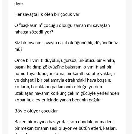
diye
Her savaşta ilk ölen bir çocuk var
O “başkasının” çocuğu olduğu zaman mı savaştan
rahatça sözediliyor?
Siz bir insanın savaşta nasıl öldüğünü hiç düşündünüz
mü?
Önce bir vınıltı duyulur, uğursuz, ürkütücü bir vınıltı,
başını kaldırıp gökyüzüne bakarsın, o vınıltı ani bir
homurtuya dönüşür sonra, bir karaltı süratle yaklaşır
ve dehşetli bir patlamayla etrafındaki hava boşalır,
kolların, bacakların patlamanın olduğu yerden
uzaklaşan havanın korkunç çekim gücüyle yerlerinden
koparılır, alevler içinde yanan bedenin dağılır
Böyle ölüyor çocuklar
Bazen bir mayına basıyorlar, son duydukları madeni
bir mekanizmanın sesi oluyor ve bütün etleri, kasları,