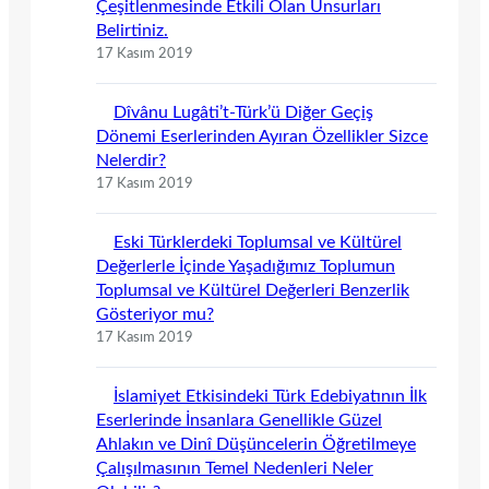
Çeşitlenmesinde Etkili Olan Unsurları
Belirtiniz.
17 Kasım 2019
Dîvânu Lugâti’t-Türk’ü Diğer Geçiş
Dönemi Eserlerinden Ayıran Özellikler Sizce
Nelerdir?
17 Kasım 2019
Eski Türklerdeki Toplumsal ve Kültürel
Değerlerle İçinde Yaşadığımız Toplumun
Toplumsal ve Kültürel Değerleri Benzerlik
Gösteriyor mu?
17 Kasım 2019
İslamiyet Etkisindeki Türk Edebiyatının İlk
Eserlerinde İnsanlara Genellikle Güzel
Ahlakın ve Dinî Düşüncelerin Öğretilmeye
Çalışılmasının Temel Nedenleri Neler