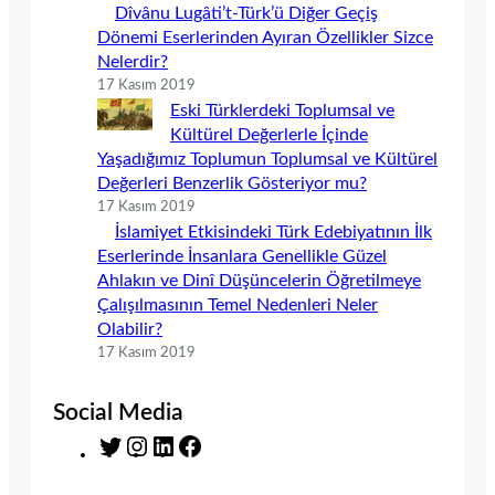
Dîvânu Lugâti’t-Türk’ü Diğer Geçiş
Dönemi Eserlerinden Ayıran Özellikler Sizce
Nelerdir?
17 Kasım 2019
Eski Türklerdeki Toplumsal ve
Kültürel Değerlerle İçinde
Yaşadığımız Toplumun Toplumsal ve Kültürel
Değerleri Benzerlik Gösteriyor mu?
17 Kasım 2019
İslamiyet Etkisindeki Türk Edebiyatının İlk
Eserlerinde İnsanlara Genellikle Güzel
Ahlakın ve Dinî Düşüncelerin Öğretilmeye
Çalışılmasının Temel Nedenleri Neler
Olabilir?
17 Kasım 2019
Social Media
T
I
L
F
w
n
i
a
i
s
n
c