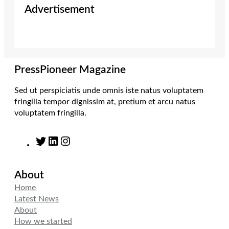
Advertisement
t
t
k
e
t
a
e
b
e
g
d
o
r
r
I
o
a
n
k
m
PressPioneer Magazine
Sed ut perspiciatis unde omnis iste natus voluptatem
fringilla tempor dignissim at, pretium et arcu natus
voluptatem fringilla.
T
L
I
w
i
n
i
n
s
About
t
k
t
t
e
a
Home
e
d
g
Latest News
r
I
r
About
n
a
How we started