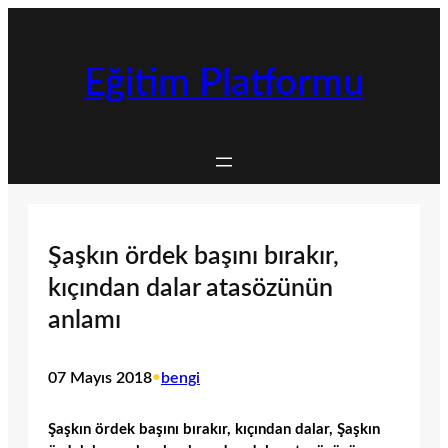
İçeriğe
geç
Eğitim Platformu
Şaşkın ördek başını bırakır,
kıçından dalar atasözünün
anlamı
07 Mayıs 2018
•
bengi
Şaşkın ördek başını bırakır, kıçından dalar, Şaşkın