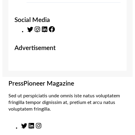
Social Media
T
I
L
F
w
n
i
a
i
s
n
c
Advertisement
t
t
k
e
t
a
e
b
e
g
d
o
r
r
I
o
a
n
k
m
PressPioneer Magazine
Sed ut perspiciatis unde omnis iste natus voluptatem
fringilla tempor dignissim at, pretium et arcu natus
voluptatem fringilla.
T
L
I
w
i
n