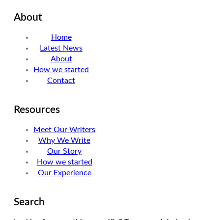
i
n
s
About
t
k
t
t
e
a
Home
e
d
g
Latest News
r
I
r
About
n
a
How we started
m
Contact
Resources
Meet Our Writers
Why We Write
Our Story
How we started
Our Experience
Search