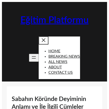
İçeriğe
geç
Eğitim Platformu
HOME
BREAKING NEWS
ALL NEWS
ABOUT
CONTACT US
Sabahın Köründe Deyiminin
Anlamı ve İle İlgili Cümleler