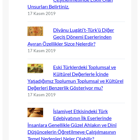
Unsurları Belirtiniz.
17 Kasım 2019
Dîvânu Lugâti’t-Türk’ü Diğer
Geçiş Dönemi Eserlerinden
Ayıran Özellikler Sizce Nelerdir?
17 Kasım 2019
Eski Türklerdeki Toplumsal ve
Kültürel Değerlerle İçinde
Yaşadığımız Toplumun Toplumsal ve Kültürel
Değerleri Benzerlik Gösteriyor mu?
17 Kasım 2019
İslamiyet Etkisindeki Türk
Edebiyatının İlk Eserlerinde
İnsanlara Genellikle Güzel Ahlakın ve Dinî
Düşüncelerin Öğretilmeye Çalışılmasının
Temel Nedenleri Neler Olabilir?