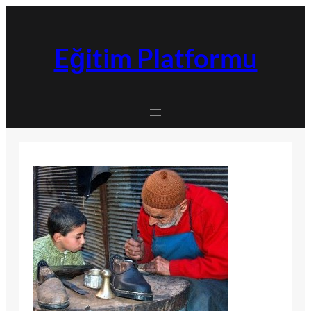
İçeriğe
geç
Eğitim Platformu