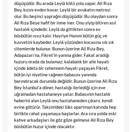
düşüşüdür. Bu arada Leylâ kötü yola sapar. Ali Rıza
Bey, kızını evden kovar. Leylâ bir avukatın metresi
olur. Bu beşinci yaprağın düşüşüdür. Bu olaydan sonra
Ali Rıza Beye hafif bir inme iner. Onu yiyip bitiren asıl
hastalık içindedir. Leylâ da gittikten sonra ev
büsbütün ıssız kalır. Hayriye Hanım bütün güç ve
kuvvetini kaybeder. Leylâ yüzünden kocasına sık sık
sitemlerde bulunur. Bunun üzerine Ali Rıza Bey,
Adapazarı’na, Fikret’in yanına gider. Fakat aradığı
huzuru orada da bulamaz; kalabalık bir aile hayatı
içinde âdeta bir cehennem hayatı yaşayan Fikret,
bütün iyi niyetine rağmen babasını yanında
barındıracak durumda değildir. Bunun üzerine Ali Rıza
Bey İstanbul’a döner, hastalığı ilerlediği için eve
uğramadan hastahaneye yatar. Babasının hastalık
haberini alan Leylâ onu hastahaneden çıkarır, kendi
evine götürür. Taksim’deki lüks apartman katında hep
birlikte rahat yaşamaya başlarlar. Ara sıra yolda eski
kahve arkadaşları ile göz göze gelmese Ali Rıza Bey
büsbütün huzur içinde olacaktır.