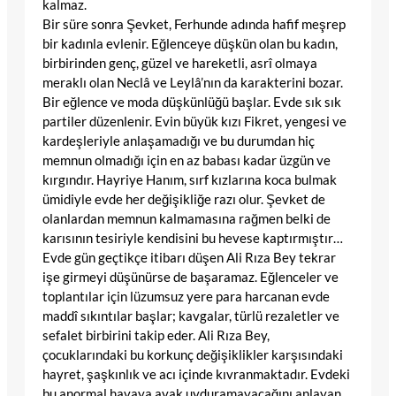
kalmaz.
Bir süre sonra Şevket, Ferhunde adında hafif meşrep
bir kadınla evlenir. Eğlenceye düşkün olan bu kadın,
birbirinden genç, güzel ve hareketli, asrî olmaya
meraklı olan Neclâ ve Leylâ’nın da karakterini bozar.
Bir eğlence ve moda düşkünlüğü başlar. Evde sık sık
partiler düzenlenir. Evin büyük kızı Fikret, yengesi ve
kardeşleriyle anlaşamadığı ve bu durumdan hiç
memnun olmadığı için en az babası kadar üzgün ve
kırgındır. Hayriye Hanım, sırf kızlarına koca bulmak
ümidiyle evde her değişikliğe razı olur. Şevket de
olanlardan memnun kalmamasına rağmen belki de
karısının tesiriyle kendisini bu hevese kaptırmıştır…
Evde gün geçtikçe itibarı düşen Ali Rıza Bey tekrar
işe girmeyi düşünürse de başaramaz. Eğlenceler ve
toplantılar için lüzumsuz yere para harcanan evde
maddî sıkıntılar başlar; kavgalar, türlü rezaletler ve
sefalet birbirini takip eder. Ali Rıza Bey,
çocuklarındaki bu korkunç değişiklikler karşısındaki
hayret, şaşkınlık ve acı içinde kıvranmaktadır. Evdeki
bu anormal havaya ayak uyduramayacağını anlayan