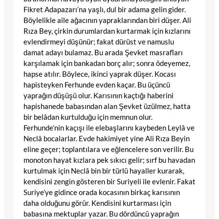
Fikret Adapazarı’na yaşlı, dul bir adama gelin gider.
Böylelikle aile ağacının yapraklarından biri düşer. Ali
Rıza Bey, çirkin durumlardan kurtarmak için kızlarını
evlendirmeyi düşünür; fakat dürüst ve namuslu
damat adayı bulamaz. Bu arada Şevket masrafları
karşılamak için bankadan borç alır; sonra ödeyemez,
hapse atılır. Böylece, ikinci yaprak düşer. Kocası
hapisteyken Ferhunde evden kaçar. Bu üçüncü
yaprağın düşüşü olur. Karısının kaçtığı haberini
hapishanede babasından alan Şevket üzülmez, hatta
bir belâdan kurtulduğu için memnun olur.
Ferhunde’nin kaçışı ile elebaşlarını kaybeden Leylâ ve
Neclâ bocalarlar. Evde hakimiyet yine Ali Rıza Beyin
eline geçer; toplantılara ve eğlencelere son verilir. Bu
monoton hayat kızlara pek sıkıcı gelir; sırf bu havadan
kurtulmak için Neclâ bin bir türlü hayaller kurarak,
kendisini zengin gösteren bir Suriyeli ile evlenir. Fakat
Suriye’ye gidince orada kocasının birkaç karısının
daha olduğunu görür. Kendisini kurtarması için
babasına mektuplar yazar. Bu dördüncü yaprağın