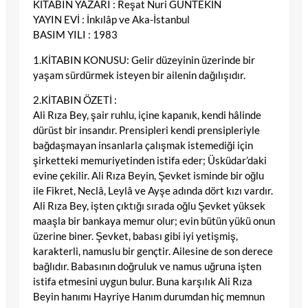
KİTABIN YAZARI : Reşat Nuri GÜNTEKİN
YAYIN EVİ : İnkılâp ve Aka-İstanbul
BASIM YILI : 1983
1.KİTABIN KONUSU: Gelir düzeyinin üzerinde bir
yaşam sürdürmek isteyen bir ailenin dağılışıdır.
2.KİTABIN ÖZETİ :
Ali Rıza Bey, şair ruhlu, içine kapanık, kendi hâlinde
dürüst bir insandır. Prensipleri kendi prensipleriyle
bağdaşmayan insanlarla çalışmak istemediği için
şirketteki memuriyetinden istifa eder; Üsküdar’daki
evine çekilir. Ali Rıza Beyin, Şevket isminde bir oğlu
ile Fikret, Neclâ, Leylâ ve Ayşe adında dört kızı vardır.
Ali Rıza Bey, işten çıktığı sırada oğlu Şevket yüksek
maaşla bir bankaya memur olur; evin bütün yükü onun
üzerine biner. Şevket, babası gibi iyi yetişmiş,
karakterli, namuslu bir gençtir. Ailesine de son derece
bağlıdır. Babasının doğruluk ve namus uğruna işten
istifa etmesini uygun bulur. Buna karşılık Ali Rıza
Beyin hanımı Hayriye Hanım durumdan hiç memnun