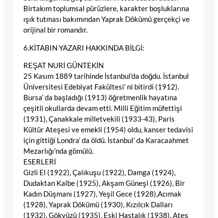
Birtakım toplumsal pürüzlere, karakter boşluklarına
ışık tutması bakımından Yaprak Dökümü gerçekçi ve
orijinal bir romandır.
6.KİTABIN YAZARI HAKKINDA BİLGİ:
REŞAT NURİ GÜNTEKİN
25 Kasım 1889 tarihinde İstanbul’da doğdu. İstanbul
Üniversitesi Edebiyat Fakültesi’ ni bitirdi (1912).
Bursa’ da başladığı (1913) öğretmenlik hayatına
çeşitli okullarda devam etti. Milli Eğitim müfettişi
(1931), Çanakkale milletvekili (1933-43), Paris
Kültür Ateşesi ve emekli (1954) oldu, kanser tedavisi
için gittiği Londra’ da öldü. İstanbul’ da Karacaahmet
Mezarlığı’nda gömülü.
ESERLERİ
Gizli El (1922), Çalıkuşu (1922), Damga (1924),
Dudaktan Kalbe (1925), Akşam Güneşi (1926), Bir
Kadın Düşmanı (1927), Yeşil Gece (1928),Acımak
(1928), Yaprak Dökümü (1930), Kızılcık Dalları
(1932), Gökyüzü (1935), Eski Hastalık (1938), Ateş