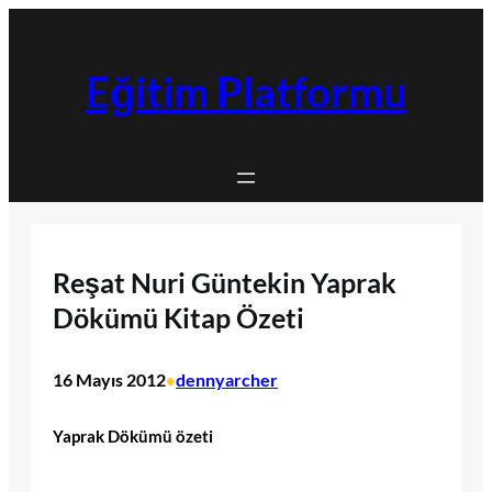
İçeriğe
geç
Eğitim Platformu
Reşat Nuri Güntekin Yaprak
Dökümü Kitap Özeti
16 Mayıs 2012
dennyarcher
•
Yaprak Dökümü özeti