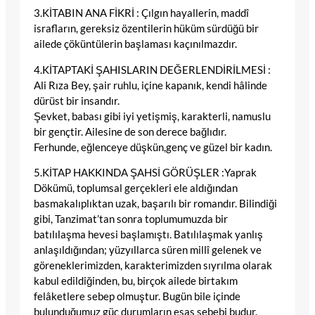
3.KİTABIN ANA FİKRİ : Çılgın hayallerin, maddî
israfların, gereksiz özentilerin hüküm sürdüğü bir
ailede çöküntülerin başlaması kaçınılmazdır.
4.KİTAPTAKİ ŞAHISLARIN DEĞERLENDİRİLMESİ :
Ali Rıza Bey, şair ruhlu, içine kapanık, kendi hâlinde
dürüst bir insandır.
Şevket, babası gibi iyi yetişmiş, karakterli, namuslu
bir gençtir. Ailesine de son derece bağlıdır.
Ferhunde, eğlenceye düşkün,genç ve güzel bir kadın.
5.KİTAP HAKKINDA ŞAHSİ GÖRÜŞLER :Yaprak
Dökümü, toplumsal gerçekleri ele aldığından
basmakalıplıktan uzak, başarılı bir romandır. Bilindiği
gibi, Tanzimat’tan sonra toplumumuzda bir
batılılaşma hevesi başlamıştı. Batılılaşmak yanlış
anlaşıldığından; yüzyıllarca süren millî gelenek ve
göreneklerimizden, karakterimizden sıyrılma olarak
kabul edildiğinden, bu, birçok ailede birtakım
felâketlere sebep olmuştur. Bugün bile içinde
bulunduğumuz güç durumların esas sebebi budur.