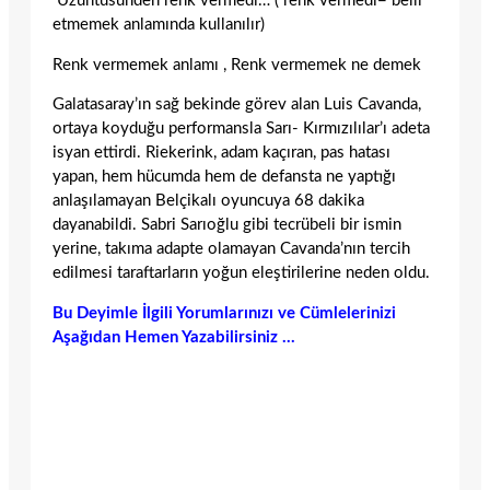
Üzüntüsünden renk vermedi… ( renk vermedi= belli
etmemek anlamında kullanılır)
Renk vermemek anlamı , Renk vermemek ne demek
Galatasaray’ın sağ bekinde görev alan Luis Cavanda,
ortaya koyduğu performansla Sarı- Kırmızılılar’ı adeta
isyan ettirdi. Riekerink, adam kaçıran, pas hatası
yapan, hem hücumda hem de defansta ne yaptığı
anlaşılamayan Belçikalı oyuncuya 68 dakika
dayanabildi. Sabri Sarıoğlu gibi tecrübeli bir ismin
yerine, takıma adapte olamayan Cavanda’nın tercih
edilmesi taraftarların yoğun eleştirilerine neden oldu.
Bu Deyimle İlgili Yorumlarınızı ve Cümlelerinizi
Aşağıdan Hemen Yazabilirsiniz …