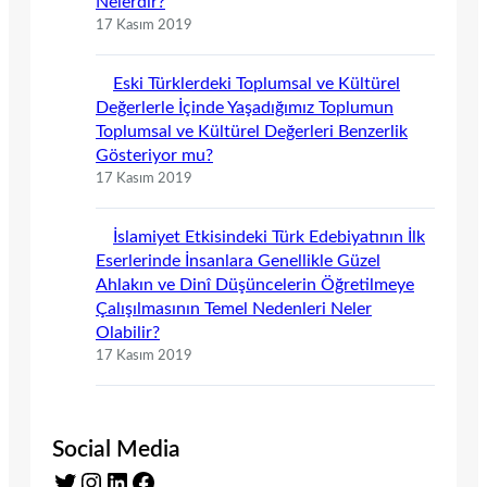
Nelerdir?
17 Kasım 2019
Eski Türklerdeki Toplumsal ve Kültürel
Değerlerle İçinde Yaşadığımız Toplumun
Toplumsal ve Kültürel Değerleri Benzerlik
Gösteriyor mu?
17 Kasım 2019
İslamiyet Etkisindeki Türk Edebiyatının İlk
Eserlerinde İnsanlara Genellikle Güzel
Ahlakın ve Dinî Düşüncelerin Öğretilmeye
Çalışılmasının Temel Nedenleri Neler
Olabilir?
17 Kasım 2019
Social Media
Twitter
Instagram
LinkedIn
Facebook