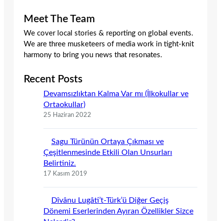
Meet The Team
We cover local stories & reporting on global events.
We are three musketeers of media work in tight-knit
harmony to bring you news that resonates.
Recent Posts
Devamsızlıktan Kalma Var mı (İlkokullar ve
Ortaokullar)
25 Haziran 2022
Sagu Türünün Ortaya Çıkması ve
Çeşitlenmesinde Etkili Olan Unsurları
Belirtiniz.
17 Kasım 2019
Dîvânu Lugâti’t-Türk’ü Diğer Geçiş
Dönemi Eserlerinden Ayıran Özellikler Sizce