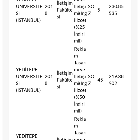
İletişim
ÜNİVERSİTE
201
İletişi
SÖ
230.85
Fakülte
5
Sİ
8
mi(İng
Z
535
si
(İSTANBUL)
ilizce)
(%25
İndiri
mli)
Rekla
m
Tasarı
YEDİTEPE
mı ve
İletişim
ÜNİVERSİTE
201
İletişi
SÖ
219.38
Fakülte
45
Sİ
8
mi(İng
Z
902
si
(İSTANBUL)
ilizce)
(%50
İndiri
mli)
Rekla
m
Tasarı
YEDİTEPE
İletişim
mı ve