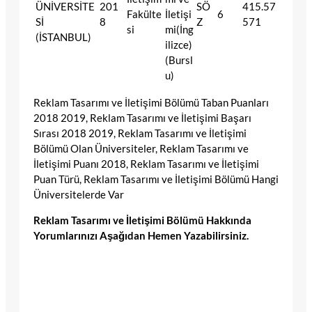
ÜNİVERSİTE
201
SÖ
415.57
Fakülte
İletişi
6
Sİ
8
Z
571
si
mi(İng
(İSTANBUL)
ilizce)
(Bursl
u)
Reklam Tasarımı ve İletişimi Bölümü Taban Puanları
2018 2019, Reklam Tasarımı ve İletişimi Başarı
Sırası 2018 2019, Reklam Tasarımı ve İletişimi
Bölümü Olan Üniversiteler, Reklam Tasarımı ve
İletişimi Puanı 2018, Reklam Tasarımı ve İletişimi
Puan Türü, Reklam Tasarımı ve İletişimi Bölümü Hangi
Üniversitelerde Var
Reklam Tasarımı ve İletişimi Bölümü Hakkında
Yorumlarınızı Aşağıdan Hemen Yazabilirsiniz.