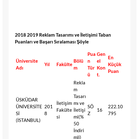
2018 2019 Reklam Tasarımı ve İletişimi Taban
Puanları ve Başarı Sıralaması Şöyle
Pua
Gen
En
Üniversite
Bölü
n
el
Yıl
Fakülte
Küçük
Adı
m
Tür
Kon
Puan
ü
t.
Rekla
m
Tasarı
ÜSKÜDAR
İletişim
mı ve
ÜNİVERSİTE
201
SÖ
222.10
Fakülte
İletişi
16
Sİ
8
Z
795
si
mi(%
(İSTANBUL)
50
İndiri
mli)