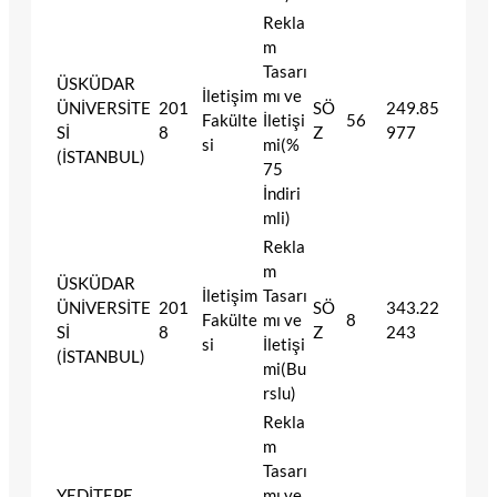
Rekla
m
Tasarı
ÜSKÜDAR
İletişim
mı ve
ÜNİVERSİTE
201
SÖ
249.85
Fakülte
İletişi
56
Sİ
8
Z
977
si
mi(%
(İSTANBUL)
75
İndiri
mli)
Rekla
m
ÜSKÜDAR
İletişim
Tasarı
ÜNİVERSİTE
201
SÖ
343.22
Fakülte
mı ve
8
Sİ
8
Z
243
si
İletişi
(İSTANBUL)
mi(Bu
rslu)
Rekla
m
Tasarı
YEDİTEPE
mı ve