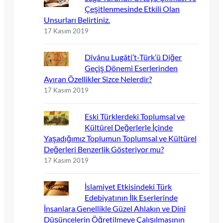
Çeşitlenmesinde Etkili Olan
Unsurları Belirtiniz.
17 Kasım 2019
Dîvânu Lugâti’t-Türk’ü Diğer
Geçiş Dönemi Eserlerinden
Ayıran Özellikler Sizce Nelerdir?
17 Kasım 2019
Eski Türklerdeki Toplumsal ve
Kültürel Değerlerle İçinde
Yaşadığımız Toplumun Toplumsal ve Kültürel
Değerleri Benzerlik Gösteriyor mu?
17 Kasım 2019
İslamiyet Etkisindeki Türk
Edebiyatının İlk Eserlerinde
İnsanlara Genellikle Güzel Ahlakın ve Dinî
Düşüncelerin Öğretilmeye Çalışılmasının