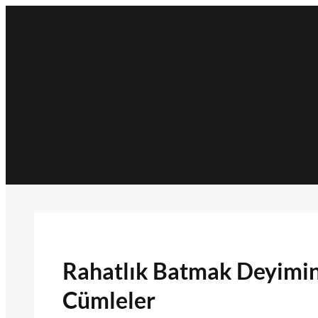
İçeriğe
geç
Rahatlık Batmak Deyiminin
Cümleler