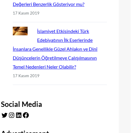
Değerleri Benzerlik Gösteriyor mu?
17 Kasım 2019
İslamiyet Etkisindeki Türk
Edebiyatının İlk Eserlerinde
İnsanlara Genellikle Güzel Ahlakın ve Dinî
Düşüncelerin Öğretilmeye Çalışılmasının
Temel Nedenleri Neler Olabilir?
17 Kasım 2019
Social Media
Twitter
Instagram
LinkedIn
Facebook