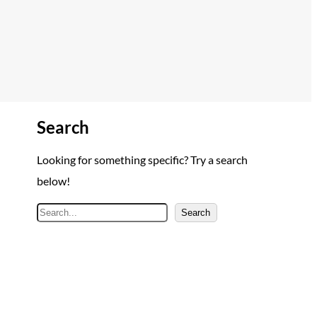
Search
Looking for something specific? Try a search
below!
A
Search
r
a