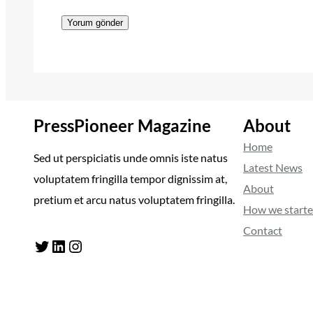
PressPioneer Magazine
About
Home
Sed ut perspiciatis unde omnis iste natus
Latest News
voluptatem fringilla tempor dignissim at,
About
pretium et arcu natus voluptatem fringilla.
How we start
Contact
Twitter
LinkedIn
Instagram