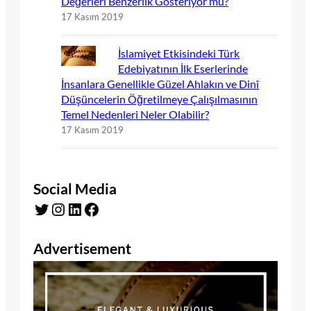
Değerleri Benzerlik Gösteriyor mu?
17 Kasım 2019
İslamiyet Etkisindeki Türk
Edebiyatının İlk Eserlerinde
İnsanlara Genellikle Güzel Ahlakın ve Dinî
Düşüncelerin Öğretilmeye Çalışılmasının
Temel Nedenleri Neler Olabilir?
17 Kasım 2019
Social Media
Twitter
Instagram
LinkedIn
Facebook
Advertisement