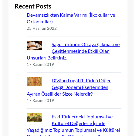
Recent Posts
Devamsızlıktan Kalma Var mı (İlkokullar ve
Ortaokullar)
25 Haziran 2022
Sagu Türünün Ortaya Çıkması ve
Çeşitlenmesinde Etkili Olan
Unsurları Belirtiniz.
17 Kasım 2019
Dîvânu Lugâti’t-Türk’ü Diğer
Geçiş Dönemi Eserlerinden
Ayıran Özellikler Sizce Nelerdir?
17 Kasım 2019
Eski Türklerdeki Toplumsal ve
Kültürel Değerlerle İçinde
Yaşadığımız Toplumun Toplumsal ve Kültürel