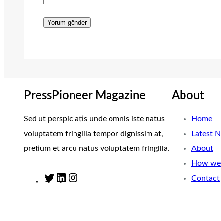
PressPioneer Magazine
About
Sed ut perspiciatis unde omnis iste natus
Home
voluptatem fringilla tempor dignissim at,
Latest 
pretium et arcu natus voluptatem fringilla.
About
How we 
Contact
T
L
I
w
i
n
i
n
s