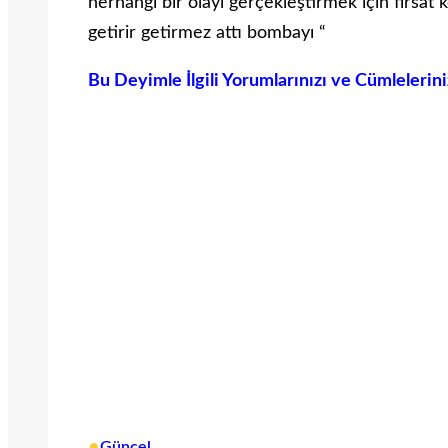
herhangi bir olayı gerçekleştirmek için fırsa
getirir getirmez attı bombayı “
Bu Deyimle İlgili Yorumlarınızı ve Cümlelerin
•
Güncel