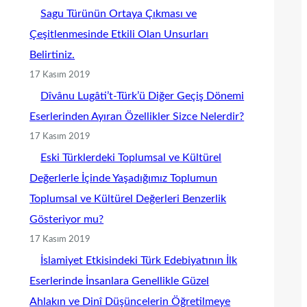
Sagu Türünün Ortaya Çıkması ve
Çeşitlenmesinde Etkili Olan Unsurları
Belirtiniz.
17 Kasım 2019
Dîvânu Lugâti’t-Türk’ü Diğer Geçiş Dönemi
Eserlerinden Ayıran Özellikler Sizce Nelerdir?
17 Kasım 2019
Eski Türklerdeki Toplumsal ve Kültürel
Değerlerle İçinde Yaşadığımız Toplumun
Toplumsal ve Kültürel Değerleri Benzerlik
Gösteriyor mu?
17 Kasım 2019
İslamiyet Etkisindeki Türk Edebiyatının İlk
Eserlerinde İnsanlara Genellikle Güzel
Ahlakın ve Dinî Düşüncelerin Öğretilmeye