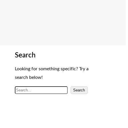
Search
Looking for something specific? Try a
search below!
A
Search
r
a