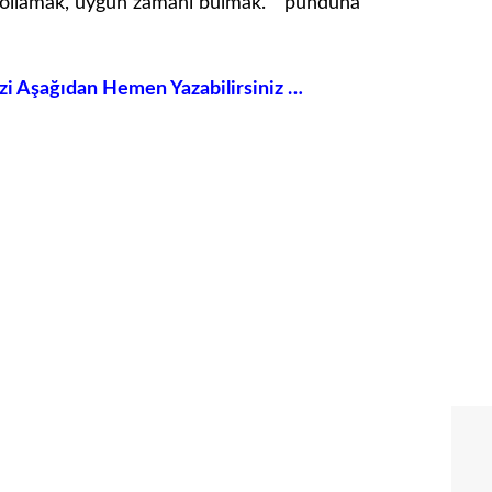
t kollamak, uygun zamanı bulmak. ” punduna
izi Aşağıdan Hemen Yazabilirsiniz …