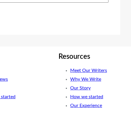
Resources
Meet Our Writers
News
Why We Write
Our Story
started
How we started
Our Experience