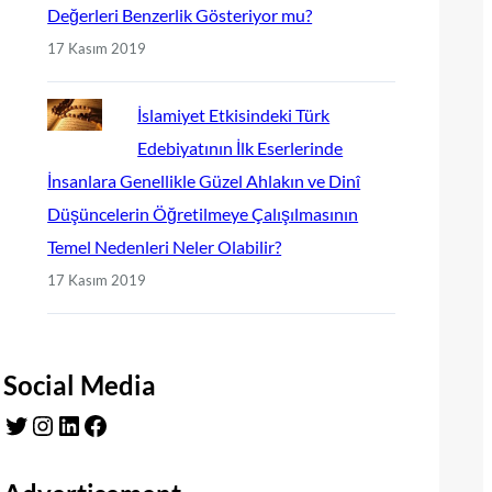
Değerleri Benzerlik Gösteriyor mu?
17 Kasım 2019
İslamiyet Etkisindeki Türk
Edebiyatının İlk Eserlerinde
İnsanlara Genellikle Güzel Ahlakın ve Dinî
Düşüncelerin Öğretilmeye Çalışılmasının
Temel Nedenleri Neler Olabilir?
17 Kasım 2019
Social Media
Twitter
Instagram
LinkedIn
Facebook