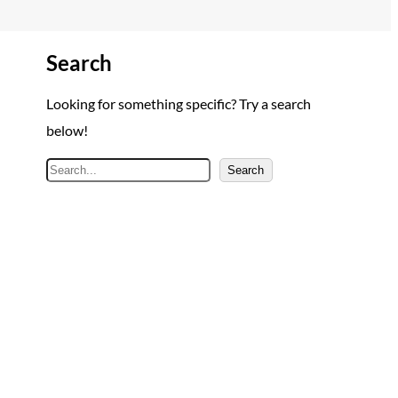
Search
Looking for something specific? Try a search
below!
A
Search
r
a