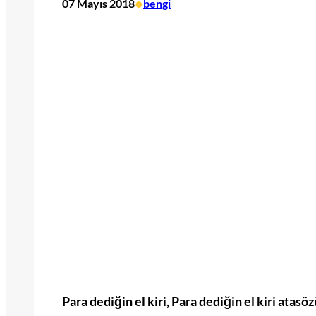
•
07 Mayıs 2018
bengi
Para dediğin el kiri, Para dediğin el kiri atasö