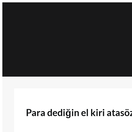
İçeriğe
geç
Para dediğin el kiri atas