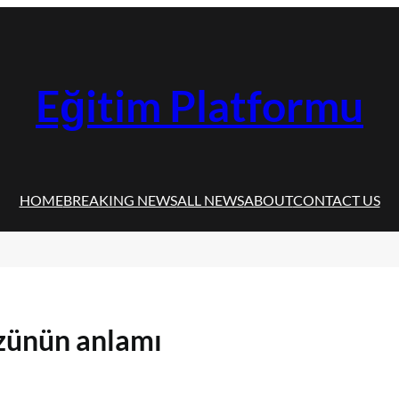
Eğitim Platformu
HOME
BREAKING NEWS
ALL NEWS
ABOUT
CONTACT US
özünün anlamı