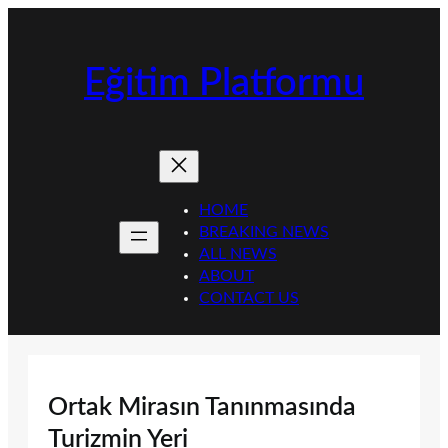
İçeriğe
geç
Eğitim Platformu
HOME
BREAKING NEWS
ALL NEWS
ABOUT
CONTACT US
Ortak Mirasın Tanınmasında
Turizmin Yeri