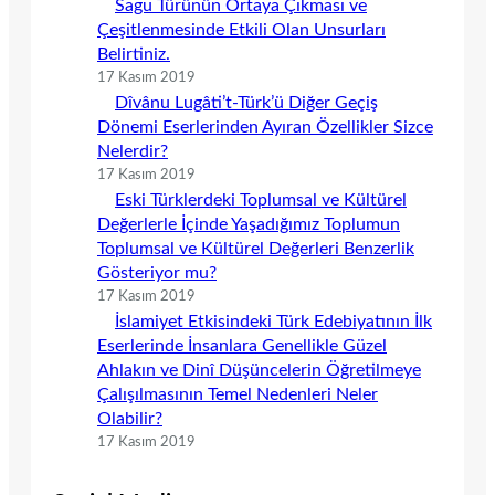
Sagu Türünün Ortaya Çıkması ve
Çeşitlenmesinde Etkili Olan Unsurları
Belirtiniz.
17 Kasım 2019
Dîvânu Lugâti’t-Türk’ü Diğer Geçiş
Dönemi Eserlerinden Ayıran Özellikler Sizce
Nelerdir?
17 Kasım 2019
Eski Türklerdeki Toplumsal ve Kültürel
Değerlerle İçinde Yaşadığımız Toplumun
Toplumsal ve Kültürel Değerleri Benzerlik
Gösteriyor mu?
17 Kasım 2019
İslamiyet Etkisindeki Türk Edebiyatının İlk
Eserlerinde İnsanlara Genellikle Güzel
Ahlakın ve Dinî Düşüncelerin Öğretilmeye
Çalışılmasının Temel Nedenleri Neler
Olabilir?
17 Kasım 2019