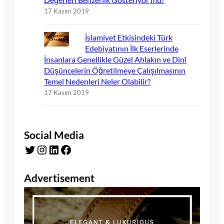
17 Kasım 2019
İslamiyet Etkisindeki Türk
Edebiyatının İlk Eserlerinde
İnsanlara Genellikle Güzel Ahlakın ve Dinî
Düşüncelerin Öğretilmeye Çalışılmasının
Temel Nedenleri Neler Olabilir?
17 Kasım 2019
Social Media
Twitter
Instagram
LinkedIn
Facebook
Advertisement