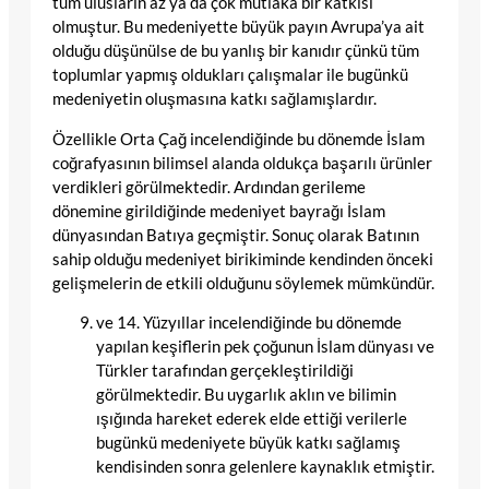
tüm ulusların az ya da çok mutlaka bir katkısı
olmuştur. Bu medeniyette büyük payın Avrupa’ya ait
olduğu düşünülse de bu yanlış bir kanıdır çünkü tüm
toplumlar yapmış oldukları çalışmalar ile bugünkü
medeniyetin oluşmasına katkı sağlamışlardır.
Özellikle Orta Çağ incelendiğinde bu dönemde İslam
coğrafyasının bilimsel alanda oldukça başarılı ürünler
verdikleri görülmektedir. Ardından gerileme
dönemine girildiğinde medeniyet bayrağı İslam
dünyasından Batıya geçmiştir. Sonuç olarak Batının
sahip olduğu medeniyet birikiminde kendinden önceki
gelişmelerin de etkili olduğunu söylemek mümkündür.
ve 14. Yüzyıllar incelendiğinde bu dönemde
yapılan keşiflerin pek çoğunun İslam dünyası ve
Türkler tarafından gerçekleştirildiği
görülmektedir. Bu uygarlık aklın ve bilimin
ışığında hareket ederek elde ettiği verilerle
bugünkü medeniyete büyük katkı sağlamış
kendisinden sonra gelenlere kaynaklık etmiştir.