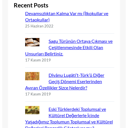
Recent Posts
Devamsızlıktan Kalma Var mı (İlkokullar ve
Ortaokullar)
25 Haziran 2022
Sagu Türünün Ortaya Çıkması ve
Çeşitlenmesinde Etkili Olan
Unsurları Belirtiniz.
17 Kasım 2019
Dîvânu Lugâti’t-Türk’ü Diğer
Geçiş Dönemi Eserlerinden
Ayıran Özellikler Sizce Nelerdir?
17 Kasım 2019
Eski Türklerdeki Toplumsal ve
Kültürel Değerlerle İçinde
Yaşadığımız Toplumun Toplumsal ve Kültürel
Değerleri Benzerlik Gösteriyor mu?