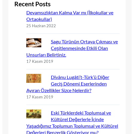
Recent Posts
Devamsızlıktan Kalma Var mı (İlkokullar ve
Ortaokullar)
25 Haziran 2022
Sagu Türünün Ortaya Çıkması ve
Çeşitlenmesinde Etkili Olan
Unsurları Belirtiniz.
17 Kasım 2019
Dîvânu Lugâti’t-Türk’ü Diğer
Geçiş Dönemi Eserlerinden
Ayıran Özellikler Sizce Nelerdir?
17 Kasım 2019
Eski Türklerdeki Toplumsal ve
Kültürel Değerlerle İçinde
Yaşadığımız Toplumun Toplumsal ve Kültürel
Değerleri Benzerlik Gösteriyor mu?