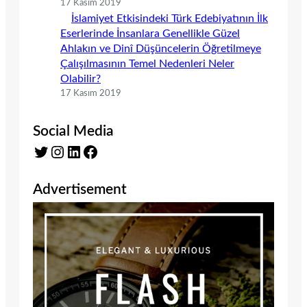
17 Kasım 2019
İslamiyet Etkisindeki Türk Edebiyatının İlk
Eserlerinde İnsanlara Genellikle Güzel
Ahlakın ve Dinî Düşüncelerin Öğretilmeye
Çalışılmasının Temel Nedenleri Neler
Olabilir?
17 Kasım 2019
Social Media
Twitter
Instagram
LinkedIn
Facebook
Advertisement