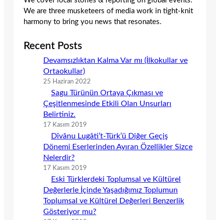
We cover local stories & reporting on global events.
We are three musketeers of media work in tight-knit
harmony to bring you news that resonates.
Recent Posts
Devamsızlıktan Kalma Var mı (İlkokullar ve
Ortaokullar)
25 Haziran 2022
Sagu Türünün Ortaya Çıkması ve
Çeşitlenmesinde Etkili Olan Unsurları
Belirtiniz.
17 Kasım 2019
Dîvânu Lugâti’t-Türk’ü Diğer Geçiş
Dönemi Eserlerinden Ayıran Özellikler Sizce
Nelerdir?
17 Kasım 2019
Eski Türklerdeki Toplumsal ve Kültürel
Değerlerle İçinde Yaşadığımız Toplumun
Toplumsal ve Kültürel Değerleri Benzerlik
Gösteriyor mu?