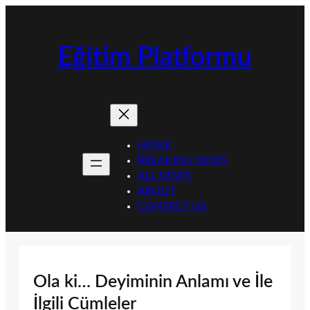
İçeriğe
geç
Eğitim Platformu
HOME
BREAKING NEWS
ALL NEWS
ABOUT
CONTACT US
Ola ki… Deyiminin Anlamı ve İle
İlgili Cümleler