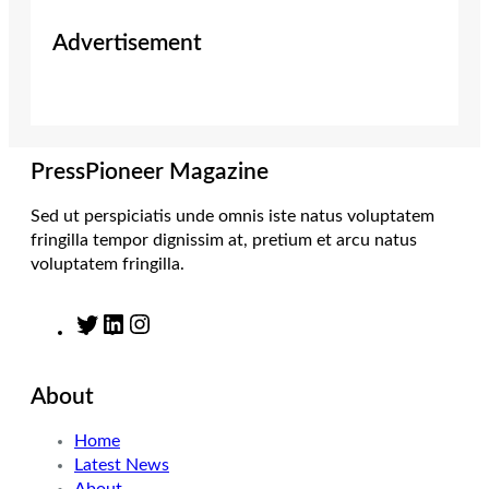
i
s
n
c
Advertisement
t
t
k
e
t
a
e
b
e
g
d
o
r
r
I
o
a
n
k
m
PressPioneer Magazine
Sed ut perspiciatis unde omnis iste natus voluptatem
fringilla tempor dignissim at, pretium et arcu natus
voluptatem fringilla.
T
L
I
w
i
n
i
n
s
About
t
k
t
t
e
a
Home
e
d
g
Latest News
r
I
r