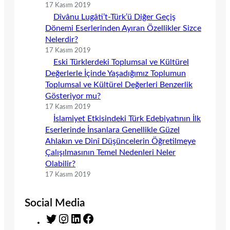
17 Kasım 2019
Dîvânu Lugâti’t-Türk’ü Diğer Geçiş
Dönemi Eserlerinden Ayıran Özellikler Sizce
Nelerdir?
17 Kasım 2019
Eski Türklerdeki Toplumsal ve Kültürel
Değerlerle İçinde Yaşadığımız Toplumun
Toplumsal ve Kültürel Değerleri Benzerlik
Gösteriyor mu?
17 Kasım 2019
İslamiyet Etkisindeki Türk Edebiyatının İlk
Eserlerinde İnsanlara Genellikle Güzel
Ahlakın ve Dinî Düşüncelerin Öğretilmeye
Çalışılmasının Temel Nedenleri Neler
Olabilir?
17 Kasım 2019
Social Media
T
I
L
F
w
n
i
a