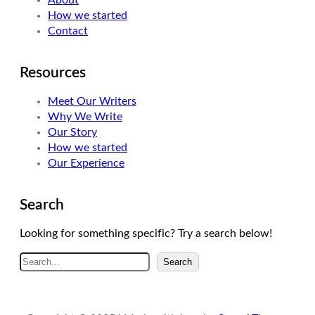
About
n
a
How we started
m
Contact
Resources
Meet Our Writers
Why We Write
Our Story
How we started
Our Experience
Search
Looking for something specific? Try a search below!
A
Search
r
a