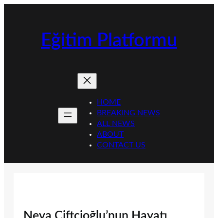
İçeriğe
geç
Eğitim Platformu
HOME
BREAKING NEWS
ALL NEWS
ABOUT
CONTACT US
Neva Çiftçioğlu’nun Hayatı