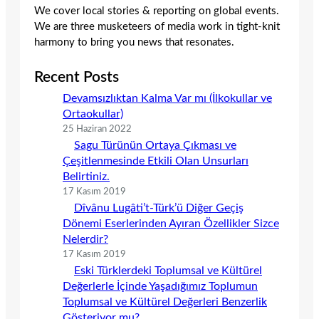
We cover local stories & reporting on global events.
We are three musketeers of media work in tight-knit
harmony to bring you news that resonates.
Recent Posts
Devamsızlıktan Kalma Var mı (İlkokullar ve
Ortaokullar)
25 Haziran 2022
Sagu Türünün Ortaya Çıkması ve
Çeşitlenmesinde Etkili Olan Unsurları
Belirtiniz.
17 Kasım 2019
Dîvânu Lugâti’t-Türk’ü Diğer Geçiş
Dönemi Eserlerinden Ayıran Özellikler Sizce
Nelerdir?
17 Kasım 2019
Eski Türklerdeki Toplumsal ve Kültürel
Değerlerle İçinde Yaşadığımız Toplumun
Toplumsal ve Kültürel Değerleri Benzerlik
Gösteriyor mu?