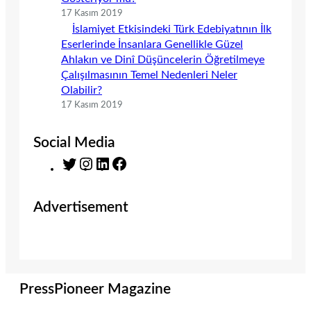
17 Kasım 2019
İslamiyet Etkisindeki Türk Edebiyatının İlk
Eserlerinde İnsanlara Genellikle Güzel
Ahlakın ve Dinî Düşüncelerin Öğretilmeye
Çalışılmasının Temel Nedenleri Neler
Olabilir?
17 Kasım 2019
Social Media
T
I
L
F
w
n
i
a
i
s
n
c
Advertisement
t
t
k
e
t
a
e
b
e
g
d
o
r
r
I
o
a
n
k
m
PressPioneer Magazine