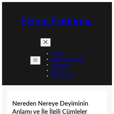
İçeriğe
geç
Eğitim Platformu
HOME
BREAKING NEWS
ALL NEWS
ABOUT
CONTACT US
Nereden Nereye Deyiminin
Anlamı ve İle İlgili Cümleler