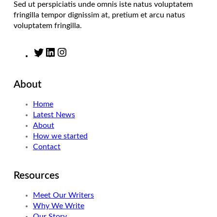
Sed ut perspiciatis unde omnis iste natus voluptatem
fringilla tempor dignissim at, pretium et arcu natus
voluptatem fringilla.
T
L
I
w
i
n
i
n
s
About
t
k
t
t
e
a
Home
e
d
g
Latest News
r
I
r
About
n
a
How we started
m
Contact
Resources
Meet Our Writers
Why We Write
Our Story