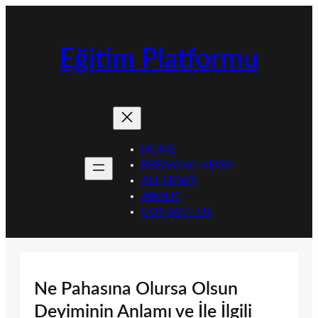
İçeriğe
geç
Eğitim Platformu
HOME
BREAKING NEWS
ALL NEWS
ABOUT
CONTACT US
Ne Pahasına Olursa Olsun
Deyiminin Anlamı ve İle İlgili