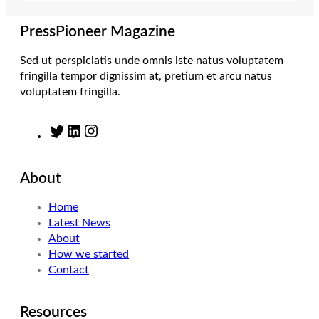
a
n
k
m
PressPioneer Magazine
Sed ut perspiciatis unde omnis iste natus voluptatem
fringilla tempor dignissim at, pretium et arcu natus
voluptatem fringilla.
T
L
I
w
i
n
i
n
s
About
t
k
t
t
e
a
Home
e
d
g
Latest News
r
I
r
About
n
a
How we started
m
Contact
Resources