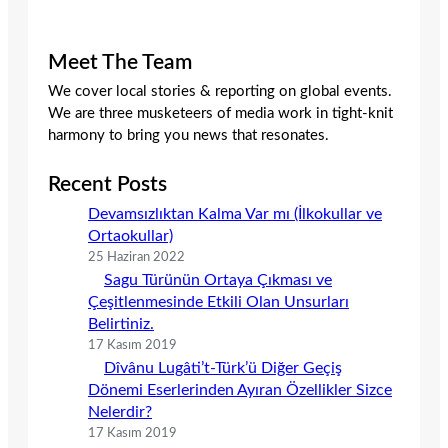
Meet The Team
We cover local stories & reporting on global events.
We are three musketeers of media work in tight-knit
harmony to bring you news that resonates.
Recent Posts
Devamsızlıktan Kalma Var mı (İlkokullar ve
Ortaokullar)
25 Haziran 2022
Sagu Türünün Ortaya Çıkması ve
Çeşitlenmesinde Etkili Olan Unsurları
Belirtiniz.
17 Kasım 2019
Dîvânu Lugâti’t-Türk’ü Diğer Geçiş
Dönemi Eserlerinden Ayıran Özellikler Sizce
Nelerdir?
17 Kasım 2019