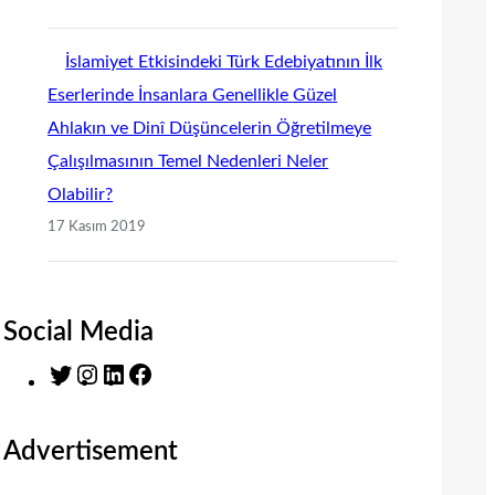
İslamiyet Etkisindeki Türk Edebiyatının İlk
Eserlerinde İnsanlara Genellikle Güzel
Ahlakın ve Dinî Düşüncelerin Öğretilmeye
Çalışılmasının Temel Nedenleri Neler
Olabilir?
17 Kasım 2019
Social Media
T
I
L
F
w
n
i
a
i
s
n
c
Advertisement
t
t
k
e