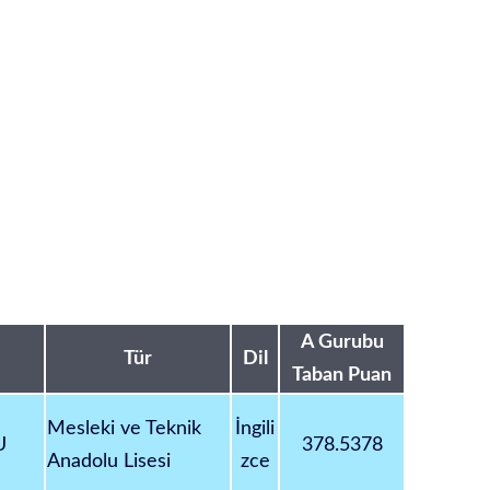
A Gurubu
Tür
Dil
Taban Puan
Mesleki ve Teknik
İngili
U
378.5378
Anadolu Lisesi
zce