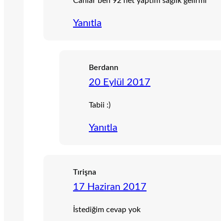
Canlar ben 92 net yaptım sağlık gelirmi
Yanıtla
Berdann
20 Eylül 2017
Tabii :)
Yanıtla
Tırişna
17 Haziran 2017
İstediğim cevap yok