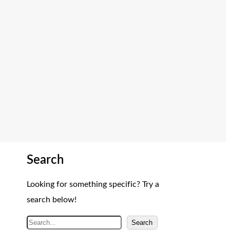
Search
Looking for something specific? Try a
search below!
A
Search