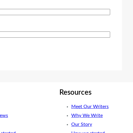
Resources
Meet Our Writers
News
Why We Write
Our Story