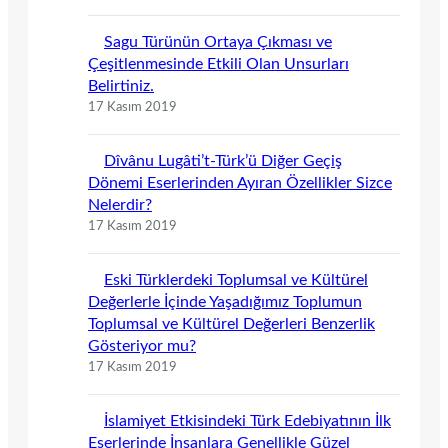
Sagu Türünün Ortaya Çıkması ve
Çeşitlenmesinde Etkili Olan Unsurları
Belirtiniz.
17 Kasım 2019
Dîvânu Lugâti’t-Türk’ü Diğer Geçiş
Dönemi Eserlerinden Ayıran Özellikler Sizce
Nelerdir?
17 Kasım 2019
Eski Türklerdeki Toplumsal ve Kültürel
Değerlerle İçinde Yaşadığımız Toplumun
Toplumsal ve Kültürel Değerleri Benzerlik
Gösteriyor mu?
17 Kasım 2019
İslamiyet Etkisindeki Türk Edebiyatının İlk
Eserlerinde İnsanlara Genellikle Güzel