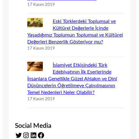
17 Kasım 2019
Eski Türklerdeki Toplumsal ve
Kültürel Değerlerle İçinde
Yaşadığımız Toplumun Toplumsal ve Kültürel
Değerleri Benzerlik Gösteriyor mu?
17 Kasım 2019
İslamiyet Etkisindeki Türk
Edebiyatının İlk Eserlerinde
İnsanlara Genellikle Güzel Ahlakın ve Dinî
Düşüncelerin Öğretilmeye Çalışılmasının
Temel Nedenleri Neler Olabilir?
17 Kasım 2019
Social Media
Twitter
Instagram
LinkedIn
Facebook