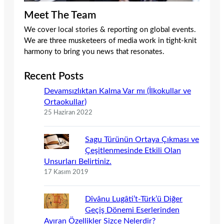
Meet The Team
We cover local stories & reporting on global events.
We are three musketeers of media work in tight-knit
harmony to bring you news that resonates.
Recent Posts
Devamsızlıktan Kalma Var mı (İlkokullar ve
Ortaokullar)
25 Haziran 2022
Sagu Türünün Ortaya Çıkması ve
Çeşitlenmesinde Etkili Olan
Unsurları Belirtiniz.
17 Kasım 2019
Dîvânu Lugâti’t-Türk’ü Diğer
Geçiş Dönemi Eserlerinden
Ayıran Özellikler Sizce Nelerdir?