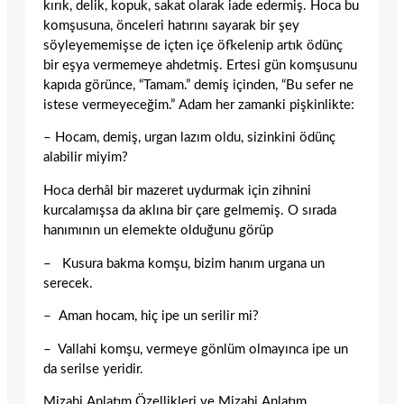
kırık, delik, kopuk, sakat olarak iade edermiş. Hoca bu
komşusuna, önceleri hatırını sayarak bir şey
söyleyememişse de içten içe öfkelenip artık ödünç
bir eşya vermemeye ahdetmiş. Ertesi gün komşusunu
kapıda görünce, “Tamam.” demiş içinden, “Bu sefer ne
istese vermeyeceğim.” Adam her zamanki pişkin­likte:
– Hocam, demiş, urgan lazım oldu, sizinkini ödünç
alabilir miyim?
Hoca derhâl bir mazeret uydurmak için zihnini
kurcalamışsa da aklına bir çare gelmemiş. O sırada
hanımının un elemekte olduğunu görüp
– Kusura bakma komşu, bizim hanım urgana un
serecek.
– Aman hocam, hiç ipe un serilir mi?
– Vallahi komşu, vermeye gönlüm olmayınca ipe un
da serilse yeridir.
Mizahi Anlatım Özellikleri ve Mizahi Anlatım