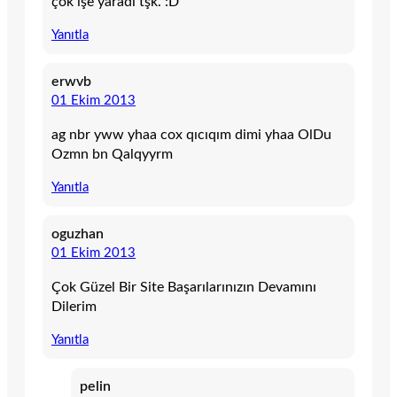
çok işe yaradı tşk. :D
Yanıtla
erwvb
01 Ekim 2013
ag nbr yww yhaa cox qıcıqım dimi yhaa OlDu
Ozmn bn Qalqyyrm
Yanıtla
oguzhan
01 Ekim 2013
Çok Güzel Bir Site Başarılarınızın Devamını
Dilerim
Yanıtla
pelin