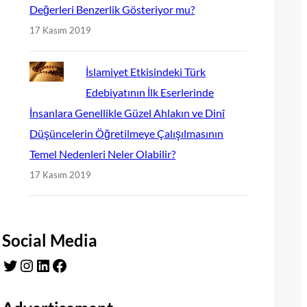
Değerleri Benzerlik Gösteriyor mu?
17 Kasım 2019
İslamiyet Etkisindeki Türk
Edebiyatının İlk Eserlerinde
İnsanlara Genellikle Güzel Ahlakın ve Dinî
Düşüncelerin Öğretilmeye Çalışılmasının
Temel Nedenleri Neler Olabilir?
17 Kasım 2019
Social Media
Twitter
Instagram
LinkedIn
Facebook