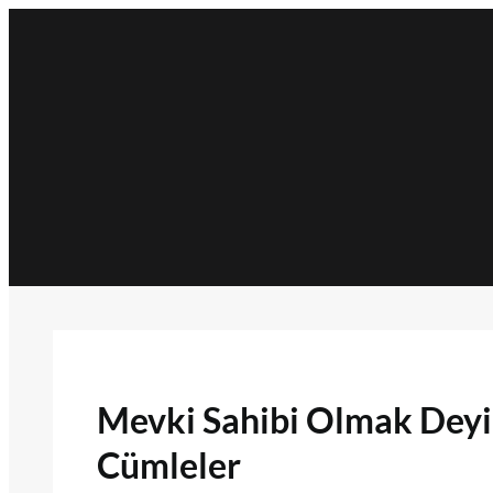
İçeriğe
geç
Mevki Sahibi Olmak Deyimi
Cümleler