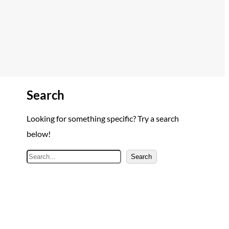
Search
Looking for something specific? Try a search
below!
A
Search
r
a