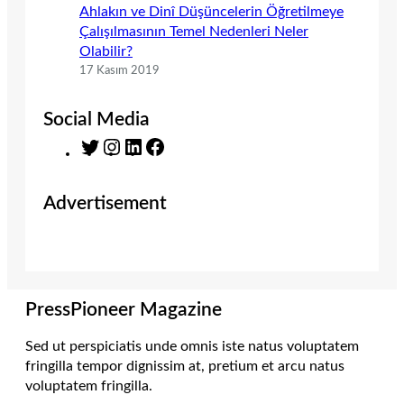
Ahlakın ve Dinî Düşüncelerin Öğretilmeye
Çalışılmasının Temel Nedenleri Neler
Olabilir?
17 Kasım 2019
Social Media
T
I
L
F
w
n
i
a
i
s
n
c
Advertisement
t
t
k
e
t
a
e
b
e
g
d
o
r
r
I
o
a
n
k
m
PressPioneer Magazine
Sed ut perspiciatis unde omnis iste natus voluptatem
fringilla tempor dignissim at, pretium et arcu natus
voluptatem fringilla.