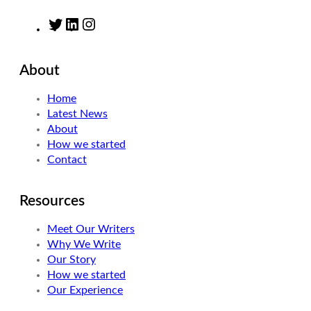
T
L
I
w
i
n
i
n
s
About
t
k
t
t
e
a
Home
e
d
g
Latest News
r
I
r
About
n
a
How we started
m
Contact
Resources
Meet Our Writers
Why We Write
Our Story
How we started
Our Experience