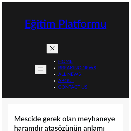
İçeriğe
geç
Eğitim Platformu
HOME
BREAKING NEWS
ALL NEWS
ABOUT
CONTACT US
Mescide gerek olan meyhaneye
haramdır atasözünün anlamı