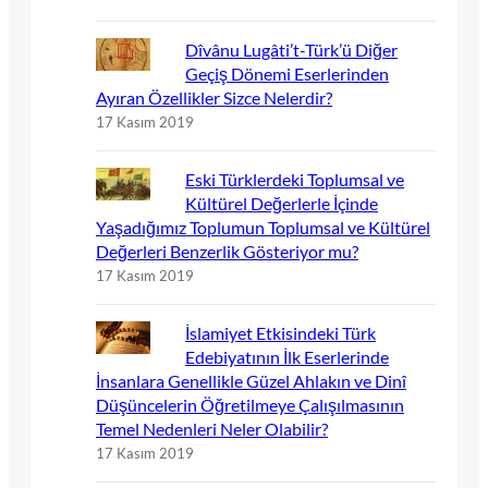
Dîvânu Lugâti’t-Türk’ü Diğer
Geçiş Dönemi Eserlerinden
Ayıran Özellikler Sizce Nelerdir?
17 Kasım 2019
Eski Türklerdeki Toplumsal ve
Kültürel Değerlerle İçinde
Yaşadığımız Toplumun Toplumsal ve Kültürel
Değerleri Benzerlik Gösteriyor mu?
17 Kasım 2019
İslamiyet Etkisindeki Türk
Edebiyatının İlk Eserlerinde
İnsanlara Genellikle Güzel Ahlakın ve Dinî
Düşüncelerin Öğretilmeye Çalışılmasının
Temel Nedenleri Neler Olabilir?
17 Kasım 2019