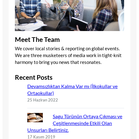
Meet The Team
We cover local stories & reporting on global events.
We are three musketeers of media work in tight-knit
harmony to bring you news that resonates.
Recent Posts
Devamsızlıktan Kalma Var mı (İlkokullar ve
Ortaokullar)
25 Haziran 2022
Sagu Türünün Ortaya Çıkması ve
Çeşitlenmesinde Etkili Olan
Unsurları Belirtiniz.
17 Kasım 2019