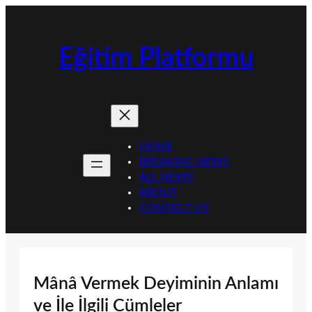
İçeriğe
geç
Eğitim Platformu
HOME
BREAKING NEWS
ALL NEWS
ABOUT
CONTACT US
Mânâ Vermek Deyiminin Anlamı
ve İle İlgili Cümleler