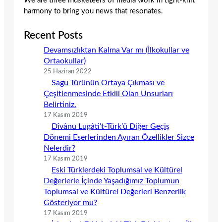
We are three musketeers of media work in tight-knit
harmony to bring you news that resonates.
Recent Posts
Devamsızlıktan Kalma Var mı (İlkokullar ve
Ortaokullar)
25 Haziran 2022
Sagu Türünün Ortaya Çıkması ve
Çeşitlenmesinde Etkili Olan Unsurları
Belirtiniz.
17 Kasım 2019
Dîvânu Lugâti’t-Türk’ü Diğer Geçiş
Dönemi Eserlerinden Ayıran Özellikler Sizce
Nelerdir?
17 Kasım 2019
Eski Türklerdeki Toplumsal ve Kültürel
Değerlerle İçinde Yaşadığımız Toplumun
Toplumsal ve Kültürel Değerleri Benzerlik
Gösteriyor mu?
17 Kasım 2019