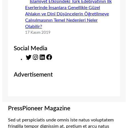
İslamiyet Etkisindeki Türk Edebiyatının İlk
Eserlerinde İnsanlara Genellikle Güzel
Ahlakın ve Dinî Düşüncelerin Öğretilmeye
Çalışılmasının Temel Nedenleri Neler
Olabilir?
17 Kasım 2019
Social Media
T
I
L
F
w
n
i
a
i
s
n
c
Advertisement
t
t
k
e
t
a
e
b
e
g
d
o
r
r
I
o
a
n
k
m
PressPioneer Magazine
Sed ut perspiciatis unde omnis iste natus voluptatem
fringilla tempor dignissim at, pretium et arcu natus