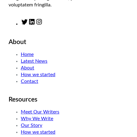
voluptatem fringilla.
T
L
I
w
i
n
i
n
s
About
t
k
t
t
e
a
Home
e
d
g
Latest News
r
I
r
About
n
a
How we started
m
Contact
Resources
Meet Our Writers
Why We Write
Our Story
How we started