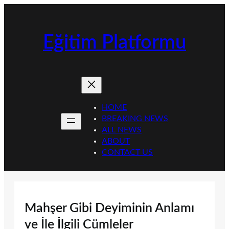
İçeriğe
geç
Eğitim Platformu
HOME
BREAKING NEWS
ALL NEWS
ABOUT
CONTACT US
Mahşer Gibi Deyiminin Anlamı
ve İle İlgili Cümleler