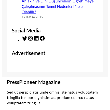
Ahlakın ve Dinî Düşüncelerin Öğretilmeye
Çalışılmasının Temel Nedenleri Neler
Olabilir?
17 Kasım 2019
Social Media
T
I
L
F
w
n
i
a
i
s
n
c
Advertisement
t
t
k
e
t
a
e
b
e
g
d
o
r
r
I
o
a
n
k
m
PressPioneer Magazine
Sed ut perspiciatis unde omnis iste natus voluptatem
fringilla tempor dignissim at, pretium et arcu natus
voluptatem fringilla.