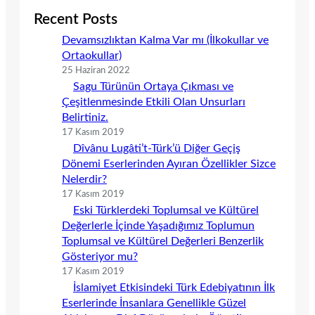
Recent Posts
Devamsızlıktan Kalma Var mı (İlkokullar ve
Ortaokullar)
25 Haziran 2022
Sagu Türünün Ortaya Çıkması ve
Çeşitlenmesinde Etkili Olan Unsurları
Belirtiniz.
17 Kasım 2019
Dîvânu Lugâti’t-Türk’ü Diğer Geçiş
Dönemi Eserlerinden Ayıran Özellikler Sizce
Nelerdir?
17 Kasım 2019
Eski Türklerdeki Toplumsal ve Kültürel
Değerlerle İçinde Yaşadığımız Toplumun
Toplumsal ve Kültürel Değerleri Benzerlik
Gösteriyor mu?
17 Kasım 2019
İslamiyet Etkisindeki Türk Edebiyatının İlk
Eserlerinde İnsanlara Genellikle Güzel