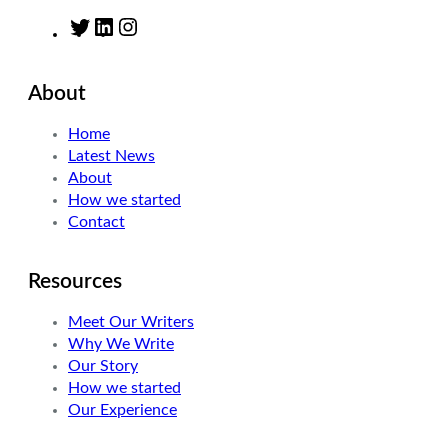
T
L
I
w
i
n
i
n
s
About
t
k
t
t
e
a
Home
e
d
g
Latest News
r
I
r
About
n
a
How we started
m
Contact
Resources
Meet Our Writers
Why We Write
Our Story
How we started
Our Experience