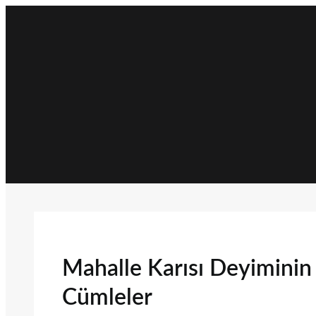
İçeriğe
geç
Mahalle Karısı Deyiminin A
Cümleler