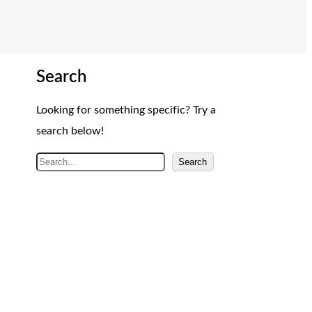
Search
Looking for something specific? Try a
search below!
A
Search
r
a