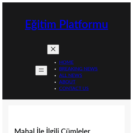
İçeriğe
geç
Eğitim Platformu
HOME
BREAKING NEWS
ALL NEWS
ABOUT
CONTACT US
Mahal İle İlgili Cümleler