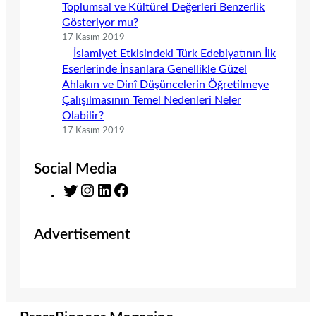
Toplumsal ve Kültürel Değerleri Benzerlik
Gösteriyor mu?
17 Kasım 2019
İslamiyet Etkisindeki Türk Edebiyatının İlk
Eserlerinde İnsanlara Genellikle Güzel
Ahlakın ve Dinî Düşüncelerin Öğretilmeye
Çalışılmasının Temel Nedenleri Neler
Olabilir?
17 Kasım 2019
Social Media
T
I
L
F
w
n
i
a
i
s
n
c
Advertisement
t
t
k
e
t
a
e
b
e
g
d
o
r
r
I
o
a
n
k
m