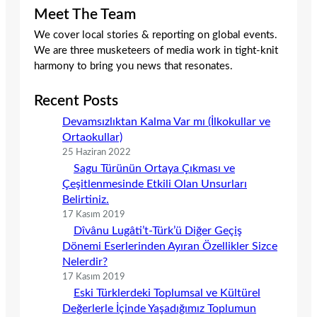
Meet The Team
We cover local stories & reporting on global events.
We are three musketeers of media work in tight-knit
harmony to bring you news that resonates.
Recent Posts
Devamsızlıktan Kalma Var mı (İlkokullar ve
Ortaokullar)
25 Haziran 2022
Sagu Türünün Ortaya Çıkması ve
Çeşitlenmesinde Etkili Olan Unsurları
Belirtiniz.
17 Kasım 2019
Dîvânu Lugâti’t-Türk’ü Diğer Geçiş
Dönemi Eserlerinden Ayıran Özellikler Sizce
Nelerdir?
17 Kasım 2019
Eski Türklerdeki Toplumsal ve Kültürel
Değerlerle İçinde Yaşadığımız Toplumun