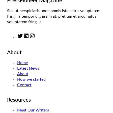
PressPioneer Magazine
Sed ut perspiciatis unde omnis iste natus voluptatem
fringilla tempor dignissim at, pretium et arcu natus
voluptatem fringilla.
T
L
I
w
i
n
i
n
s
About
t
k
t
t
e
a
Home
e
d
g
Latest News
r
I
r
About
n
a
How we started
m
Contact
Resources
Meet Our Writers