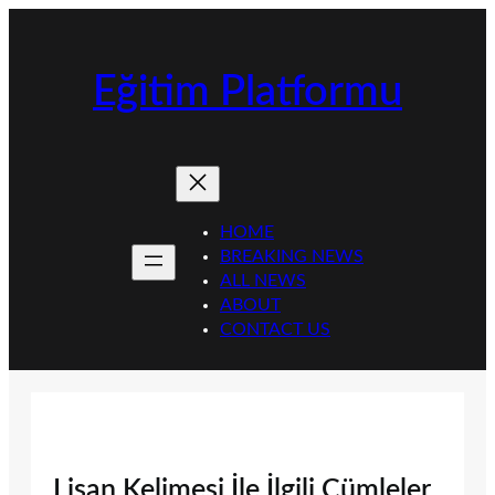
İçeriğe
geç
Eğitim Platformu
HOME
BREAKING NEWS
ALL NEWS
ABOUT
CONTACT US
Lisan Kelimesi İle İlgili Cümleler