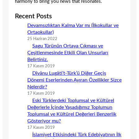
harmony to bring you news that resonates.
Recent Posts
Devamsızlıktan Kalma Var mı (İlkokullar ve
Ortaokullar)
25 Haziran 2022
Sagu Türünün Ortaya Çıkması ve
Çeşitlenmesinde Etkili Olan Unsurları
Belirtiniz.
17 Kasım 2019
Dîvânu Lugâti’t-Türk’ü Diğer Geçiş
Dönemi Eserlerinden Ayıran Özellikler Sizce
Nelerdir?
17 Kasım 2019
Eski Türklerdeki Toplumsal ve Kültürel
Değerlerle İçinde Yaşadığımız Toplumun
Toplumsal ve Kültürel Değerleri Benzerlik
Gösteriyor mu?
17 Kasım 2019
İslamiyet Etkisindeki Türk Edebiyatının İlk