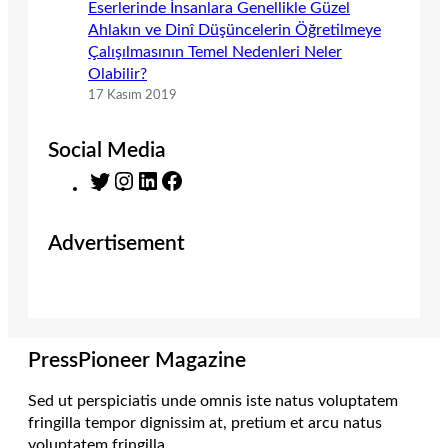
Eserlerinde İnsanlara Genellikle Güzel
Ahlakın ve Dinî Düşüncelerin Öğretilmeye
Çalışılmasının Temel Nedenleri Neler
Olabilir?
17 Kasım 2019
Social Media
T
I
L
F
w
n
i
a
i
s
n
c
Advertisement
t
t
k
e
t
a
e
b
e
g
d
o
r
r
I
o
a
n
k
m
PressPioneer Magazine
Sed ut perspiciatis unde omnis iste natus voluptatem
fringilla tempor dignissim at, pretium et arcu natus
voluptatem fringilla.