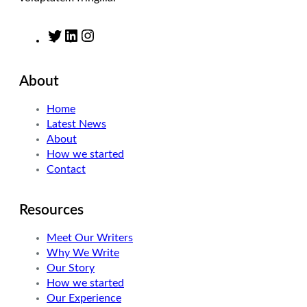
T
L
I
w
i
n
i
n
s
About
t
k
t
t
e
a
Home
e
d
g
Latest News
r
I
r
About
n
a
How we started
m
Contact
Resources
Meet Our Writers
Why We Write
Our Story
How we started
Our Experience