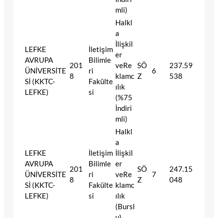
mli)
Halkl
a
İlişkil
LEFKE
İletişim
er
AVRUPA
Bilimle
201
veRe
SÖ
237.59
ÜNİVERSİTE
ri
6
8
klamc
Z
538
Sİ (KKTC-
Fakülte
ılık
LEFKE)
si
(%75
İndiri
mli)
Halkl
a
LEFKE
İletişim
İlişkil
AVRUPA
Bilimle
er
201
SÖ
247.15
ÜNİVERSİTE
ri
veRe
7
8
Z
048
Sİ (KKTC-
Fakülte
klamc
LEFKE)
si
ılık
(Bursl
u)