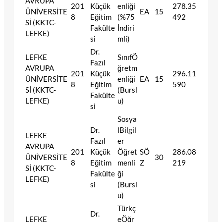
AVRUPA
201
Küçük
enliği
278.35
ÜNİVERSİTE
EA
15
8
Eğitim
(%75
492
Sİ (KKTC-
Fakülte
İndiri
LEFKE)
si
mli)
Dr.
LEFKE
SınıfÖ
Fazıl
AVRUPA
ğretm
201
Küçük
296.11
ÜNİVERSİTE
enliği
EA
15
8
Eğitim
590
Sİ (KKTC-
(Bursl
Fakülte
LEFKE)
u)
si
Sosya
Dr.
lBilgil
LEFKE
Fazıl
er
AVRUPA
201
Küçük
Öğret
SÖ
286.08
ÜNİVERSİTE
30
8
Eğitim
menli
Z
219
Sİ (KKTC-
Fakülte
ği
LEFKE)
si
(Bursl
u)
Türkç
Dr.
LEFKE
eÖğr