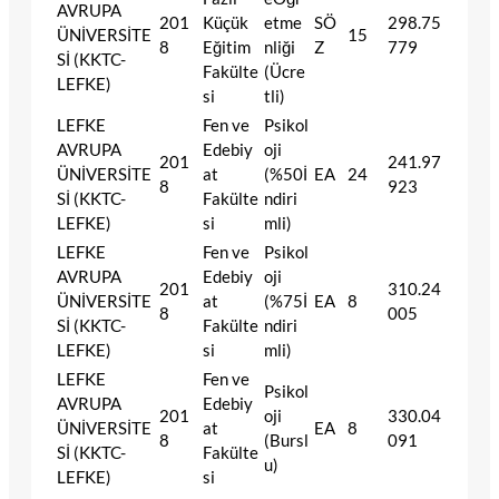
AVRUPA
201
Küçük
etme
SÖ
298.75
ÜNİVERSİTE
15
8
Eğitim
nliği
Z
779
Sİ (KKTC-
Fakülte
(Ücre
LEFKE)
si
tli)
LEFKE
Fen ve
Psikol
AVRUPA
Edebiy
oji
201
241.97
ÜNİVERSİTE
at
(%50İ
EA
24
8
923
Sİ (KKTC-
Fakülte
ndiri
LEFKE)
si
mli)
LEFKE
Fen ve
Psikol
AVRUPA
Edebiy
oji
201
310.24
ÜNİVERSİTE
at
(%75İ
EA
8
8
005
Sİ (KKTC-
Fakülte
ndiri
LEFKE)
si
mli)
LEFKE
Fen ve
Psikol
AVRUPA
Edebiy
201
oji
330.04
ÜNİVERSİTE
at
EA
8
8
(Bursl
091
Sİ (KKTC-
Fakülte
u)
LEFKE)
si