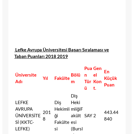
Lefke Avrupa Üniversitesi Başarı Sıralaması ve
Taban Puanları 2018 2019
Pua
Gen
En
Üniversite
Bölü
n
el
Yıl
Fakülte
Küçük
Adı
m
Tür
Kon
Puan
ü
t.
Diş
LEFKE
Diş
Heki
AVRUPA
Hekimli
mliğiF
201
443.44
ÜNİVERSİTE
ği
akült
SAY
2
8
840
Sİ (KKTC-
Fakülte
esi
LEFKE)
si
(Bursl