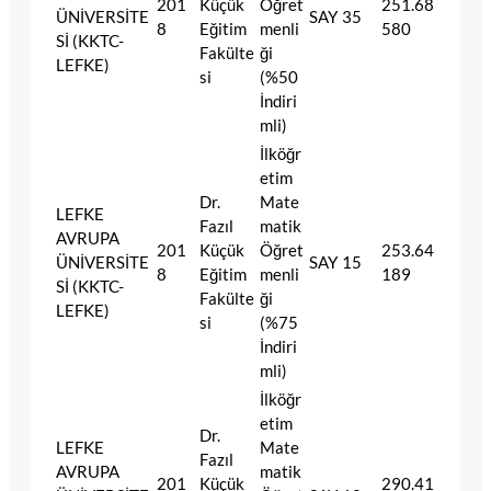
201
Küçük
Öğret
251.68
ÜNİVERSİTE
SAY
35
8
Eğitim
menli
580
Sİ (KKTC-
Fakülte
ği
LEFKE)
si
(%50
İndiri
mli)
İlköğr
etim
Dr.
Mate
LEFKE
Fazıl
matik
AVRUPA
201
Küçük
Öğret
253.64
ÜNİVERSİTE
SAY
15
8
Eğitim
menli
189
Sİ (KKTC-
Fakülte
ği
LEFKE)
si
(%75
İndiri
mli)
İlköğr
etim
Dr.
LEFKE
Mate
Fazıl
AVRUPA
matik
201
Küçük
290.41