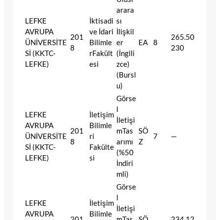
arara
LEFKE
İktisadi
sı
AVRUPA
ve İdari
İlişkil
201
265.50
ÜNİVERSİTE
Bilimle
er
EA
8
8
230
Sİ (KKTC-
rFakült
(İngili
LEFKE)
esi
zce)
(Bursl
u)
Görse
l
LEFKE
İletişim
İletişi
AVRUPA
Bilimle
201
mTas
SÖ
ÜNİVERSİTE
ri
7
—
8
arımı
Z
Sİ (KKTC-
Fakülte
(%50
LEFKE)
si
İndiri
mli)
Görse
l
LEFKE
İletişim
İletişi
AVRUPA
Bilimle
201
mTas
SÖ
234.12