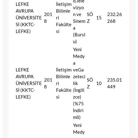
o,Tele
LEFKE
İletişim
vizyo
AVRUPA
Bilimle
201
n ve
SÖ
232.26
ÜNİVERSİTE
ri
15
8
Sinem
Z
268
Sİ (KKTC-
Fakülte
a
LEFKE)
si
(Bursl
u)
Yeni
Medy
a
LEFKE
İletişim
veGa
AVRUPA
Bilimle
zeteci
201
SÖ
235.01
ÜNİVERSİTE
ri
lik
10
8
Z
449
Sİ (KKTC-
Fakülte
(İngili
LEFKE)
si
zce)
(%75
İndiri
mli)
Yeni
Medy