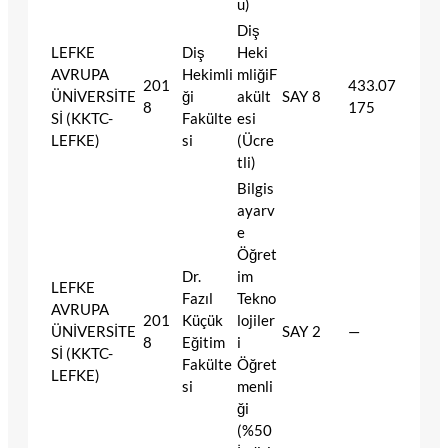
u)
Diş
LEFKE
Diş
Heki
AVRUPA
Hekimli
mliğiF
201
433.07
ÜNİVERSİTE
ği
akült
SAY
8
8
175
Sİ (KKTC-
Fakülte
esi
LEFKE)
si
(Ücre
tli)
Bilgis
ayarv
e
Öğret
Dr.
im
LEFKE
Fazıl
Tekno
AVRUPA
201
Küçük
lojiler
ÜNİVERSİTE
SAY
2
—
8
Eğitim
i
Sİ (KKTC-
Fakülte
Öğret
LEFKE)
si
menli
ği
(%50