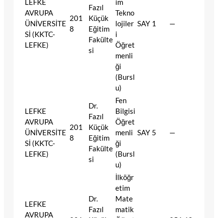
LEFKE
im
Fazıl
AVRUPA
Tekno
201
Küçük
ÜNİVERSİTE
lojiler
SAY
1
—
8
Eğitim
Sİ (KKTC-
i
Fakülte
LEFKE)
Öğret
si
menli
ği
(Bursl
u)
Fen
Dr.
LEFKE
Bilgisi
Fazıl
AVRUPA
Öğret
201
Küçük
ÜNİVERSİTE
menli
SAY
5
—
8
Eğitim
Sİ (KKTC-
ği
Fakülte
LEFKE)
(Bursl
si
u)
İlköğr
etim
Dr.
Mate
LEFKE
Fazıl
matik
AVRUPA