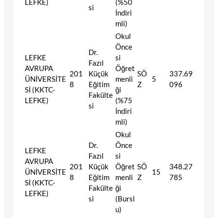
LEFKE)
(%50
si
İndiri
mli)
Okul
Önce
Dr.
LEFKE
si
Fazıl
AVRUPA
Öğret
201
Küçük
SÖ
337.69
ÜNİVERSİTE
menli
5
8
Eğitim
Z
096
Sİ (KKTC-
ği
Fakülte
LEFKE)
(%75
si
İndiri
mli)
Okul
Dr.
Önce
LEFKE
Fazıl
si
AVRUPA
201
Küçük
Öğret
SÖ
348.27
ÜNİVERSİTE
15
8
Eğitim
menli
Z
785
Sİ (KKTC-
Fakülte
ği
LEFKE)
si
(Bursl
u)