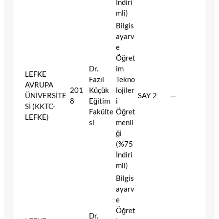
İndiri
mli)
Bilgis
ayarv
e
Öğret
Dr.
im
LEFKE
Fazıl
Tekno
AVRUPA
201
Küçük
lojiler
ÜNİVERSİTE
SAY
2
—
8
Eğitim
i
Sİ (KKTC-
Fakülte
Öğret
LEFKE)
si
menli
ği
(%75
İndiri
mli)
Bilgis
ayarv
e
Öğret
Dr.