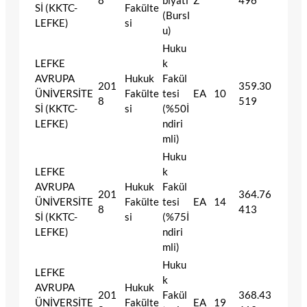
8
biyatı
Z
496
Sİ (KKTC-
Fakülte
(Bursl
LEFKE)
si
u)
Huku
LEFKE
k
AVRUPA
Hukuk
Fakül
201
359.30
ÜNİVERSİTE
Fakülte
tesi
EA
10
8
519
Sİ (KKTC-
si
(%50İ
LEFKE)
ndiri
mli)
Huku
LEFKE
k
AVRUPA
Hukuk
Fakül
201
364.76
ÜNİVERSİTE
Fakülte
tesi
EA
14
8
413
Sİ (KKTC-
si
(%75İ
LEFKE)
ndiri
mli)
Huku
LEFKE
k
AVRUPA
Hukuk
201
Fakül
368.43
ÜNİVERSİTE
Fakülte
EA
19