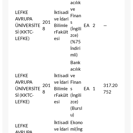
acılık
ve
LEFKE
İktisadi
Finan
AVRUPA
ve İdari
201
s
ÜNİVERSİTE
Bilimle
EA
2
—
8
(İngili
Sİ (KKTC-
rFakült
zce)
LEFKE)
esi
(%75
İndiri
mli)
Bank
acılık
LEFKE
İktisadi
ve
AVRUPA
ve İdari
Finan
201
317.20
ÜNİVERSİTE
Bilimle
s
EA
1
8
752
Sİ (KKTC-
rFakült
(İngili
LEFKE)
esi
zce)
(Bursl
u)
İktisadi
Ekono
LEFKE
ve İdari
mi(İng
AVRUPA