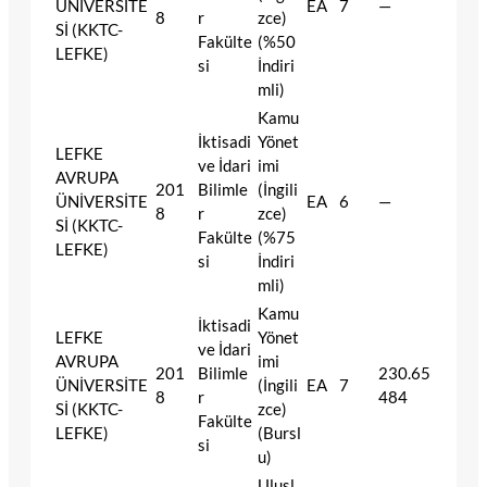
ÜNİVERSİTE
EA
7
—
8
r
zce)
Sİ (KKTC-
Fakülte
(%50
LEFKE)
si
İndiri
mli)
Kamu
İktisadi
Yönet
LEFKE
ve İdari
imi
AVRUPA
201
Bilimle
(İngili
ÜNİVERSİTE
EA
6
—
8
r
zce)
Sİ (KKTC-
Fakülte
(%75
LEFKE)
si
İndiri
mli)
Kamu
İktisadi
LEFKE
Yönet
ve İdari
AVRUPA
imi
201
Bilimle
230.65
ÜNİVERSİTE
(İngili
EA
7
8
r
484
Sİ (KKTC-
zce)
Fakülte
LEFKE)
(Bursl
si
u)
Ulusl