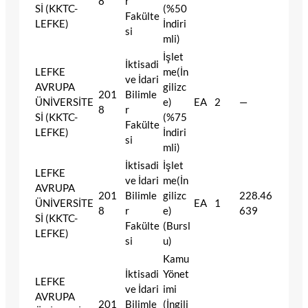
8
r
Sİ (KKTC-
(%50
Fakülte
LEFKE)
İndiri
si
mli)
İşlet
İktisadi
LEFKE
me(İn
ve İdari
AVRUPA
gilizc
201
Bilimle
ÜNİVERSİTE
e)
EA
2
—
8
r
Sİ (KKTC-
(%75
Fakülte
LEFKE)
İndiri
si
mli)
İktisadi
İşlet
LEFKE
ve İdari
me(İn
AVRUPA
201
Bilimle
gilizc
228.46
ÜNİVERSİTE
EA
1
8
r
e)
639
Sİ (KKTC-
Fakülte
(Bursl
LEFKE)
si
u)
Kamu
İktisadi
Yönet
LEFKE
ve İdari
imi
AVRUPA
201
Bilimle
(İngili