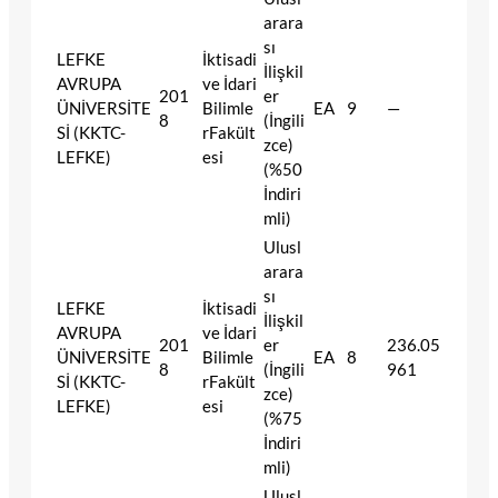
arara
sı
LEFKE
İktisadi
İlişkil
AVRUPA
ve İdari
201
er
ÜNİVERSİTE
Bilimle
EA
9
—
8
(İngili
Sİ (KKTC-
rFakült
zce)
LEFKE)
esi
(%50
İndiri
mli)
Ulusl
arara
sı
LEFKE
İktisadi
İlişkil
AVRUPA
ve İdari
201
er
236.05
ÜNİVERSİTE
Bilimle
EA
8
8
(İngili
961
Sİ (KKTC-
rFakült
zce)
LEFKE)
esi
(%75
İndiri
mli)
Ulusl