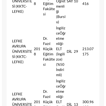
ÜNİVERSİTE
Öğret
SAY
10
8
Eğitim
416
Sİ (KKTC-
menli
Fakülte
LEFKE)
ği
si
(Bursl
u)
İngiliz
ceÖğr
Dr.
etme
LEFKE
Fazıl
nliği-
AVRUPA
201
Küçük
ELT
213.07
ÜNİVERSİTE
DİL
29
8
Eğitim
(İngili
175
Sİ (KKTC-
Fakülte
zce)
LEFKE)
si
(%50
İndiri
mli)
İngiliz
ceÖğr
Dr.
etme
LEFKE
Fazıl
nliği-
AVRUPA
201
Küçük
ELT
300.96
ÜNİVERSİTE
DİL
13