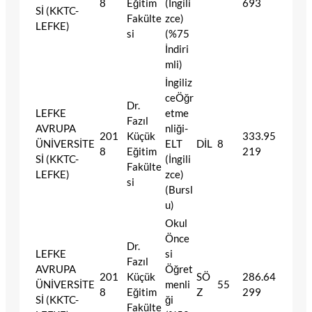
8
Eğitim
(İngili
693
Sİ (KKTC-
Fakülte
zce)
LEFKE)
si
(%75
İndiri
mli)
İngiliz
ceÖğr
Dr.
LEFKE
etme
Fazıl
AVRUPA
nliği-
201
Küçük
333.95
ÜNİVERSİTE
ELT
DİL
8
8
Eğitim
219
Sİ (KKTC-
(İngili
Fakülte
LEFKE)
zce)
si
(Bursl
u)
Okul
Önce
Dr.
LEFKE
si
Fazıl
AVRUPA
Öğret
201
Küçük
SÖ
286.64
ÜNİVERSİTE
menli
55
8
Eğitim
Z
299
Sİ (KKTC-
ği
Fakülte