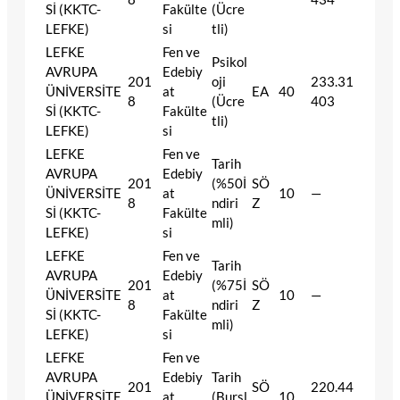
Sİ (KKTC-
Fakülte
(Ücre
LEFKE)
si
tli)
LEFKE
Fen ve
Psikol
AVRUPA
Edebiy
201
oji
233.31
ÜNİVERSİTE
at
EA
40
8
(Ücre
403
Sİ (KKTC-
Fakülte
tli)
LEFKE)
si
LEFKE
Fen ve
Tarih
AVRUPA
Edebiy
201
(%50İ
SÖ
ÜNİVERSİTE
at
10
—
8
ndiri
Z
Sİ (KKTC-
Fakülte
mli)
LEFKE)
si
LEFKE
Fen ve
Tarih
AVRUPA
Edebiy
201
(%75İ
SÖ
ÜNİVERSİTE
at
10
—
8
ndiri
Z
Sİ (KKTC-
Fakülte
mli)
LEFKE)
si
LEFKE
Fen ve
AVRUPA
Edebiy
Tarih
201
SÖ
220.44
ÜNİVERSİTE
at
(Bursl
10