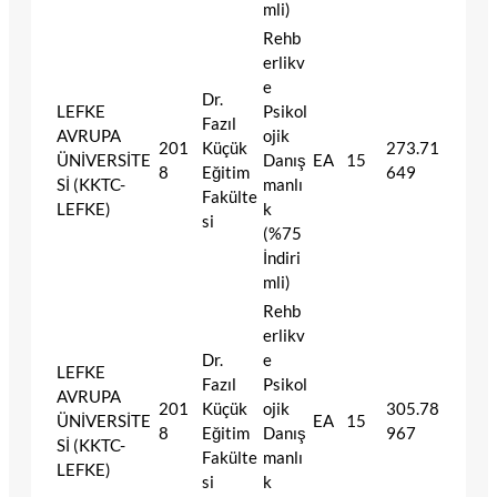
mli)
Rehb
erlikv
e
Dr.
LEFKE
Psikol
Fazıl
AVRUPA
ojik
201
Küçük
273.71
ÜNİVERSİTE
Danış
EA
15
8
Eğitim
649
Sİ (KKTC-
manlı
Fakülte
LEFKE)
k
si
(%75
İndiri
mli)
Rehb
erlikv
Dr.
e
LEFKE
Fazıl
Psikol
AVRUPA
201
Küçük
ojik
305.78
ÜNİVERSİTE
EA
15
8
Eğitim
Danış
967
Sİ (KKTC-
Fakülte
manlı
LEFKE)
si
k