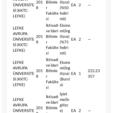
201
Bilimle
ilizce)
ÜNİVERSİTE
EA
2
—
8
r
(%50
Sİ (KKTC-
Fakülte
İndiri
LEFKE)
si
mli)
İktisadi
Ekono
LEFKE
ve İdari
mi(İng
AVRUPA
201
Bilimle
ilizce)
ÜNİVERSİTE
EA
2
—
8
r
(%75
Sİ (KKTC-
Fakülte
İndiri
LEFKE)
si
mli)
İktisadi
LEFKE
Ekono
ve İdari
AVRUPA
mi(İng
201
Bilimle
222.23
ÜNİVERSİTE
ilizce)
EA
1
8
r
357
Sİ (KKTC-
(Bursl
Fakülte
LEFKE)
u)
si
İşlet
İktisadi
LEFKE
me(İn
ve İdari
AVRUPA
gilizc
201
Bilimle
ÜNİVERSİTE
e)
EA
2
—