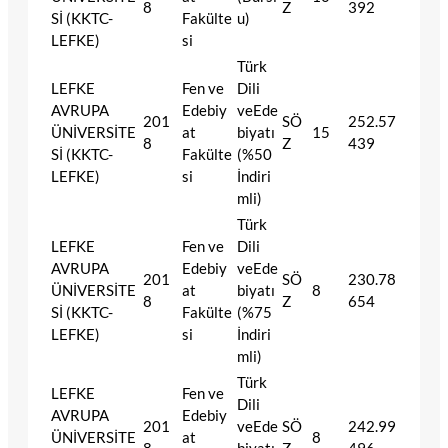
8
Z
392
Sİ (KKTC-
Fakülte
u)
LEFKE)
si
Türk
LEFKE
Fen ve
Dili
AVRUPA
Edebiy
veEde
201
SÖ
252.57
ÜNİVERSİTE
at
biyatı
15
8
Z
439
Sİ (KKTC-
Fakülte
(%50
LEFKE)
si
İndiri
mli)
Türk
LEFKE
Fen ve
Dili
AVRUPA
Edebiy
veEde
201
SÖ
230.78
ÜNİVERSİTE
at
biyatı
8
8
Z
654
Sİ (KKTC-
Fakülte
(%75
LEFKE)
si
İndiri
mli)
Türk
LEFKE
Fen ve
Dili
AVRUPA
Edebiy
201
veEde
SÖ
242.99
ÜNİVERSİTE
at
8