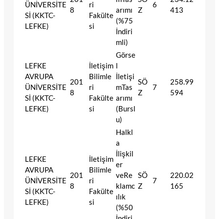
ÜNİVERSİTE
ri
6
8
arımı
Z
413
Sİ (KKTC-
Fakülte
(%75
LEFKE)
si
İndiri
mli)
Görse
LEFKE
İletişim
l
AVRUPA
Bilimle
İletişi
201
SÖ
258.99
ÜNİVERSİTE
ri
mTas
7
8
Z
594
Sİ (KKTC-
Fakülte
arımı
LEFKE)
si
(Bursl
u)
Halkl
a
İlişkil
LEFKE
İletişim
er
AVRUPA
Bilimle
201
veRe
SÖ
220.02
ÜNİVERSİTE
ri
7
8
klamc
Z
165
Sİ (KKTC-
Fakülte
ılık
LEFKE)
si
(%50
İndiri