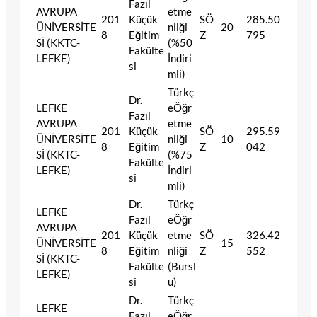
Fazıl
AVRUPA
etme
201
Küçük
SÖ
285.50
ÜNİVERSİTE
nliği
20
8
Eğitim
Z
795
Sİ (KKTC-
(%50
Fakülte
LEFKE)
İndiri
si
mli)
Türkç
Dr.
LEFKE
eÖğr
Fazıl
AVRUPA
etme
201
Küçük
SÖ
295.59
ÜNİVERSİTE
nliği
10
8
Eğitim
Z
042
Sİ (KKTC-
(%75
Fakülte
LEFKE)
İndiri
si
mli)
Dr.
Türkç
LEFKE
Fazıl
eÖğr
AVRUPA
201
Küçük
etme
SÖ
326.42
ÜNİVERSİTE
15
8
Eğitim
nliği
Z
552
Sİ (KKTC-
Fakülte
(Bursl
LEFKE)
si
u)
Dr.
Türkç
LEFKE
Fazıl
eÖğr