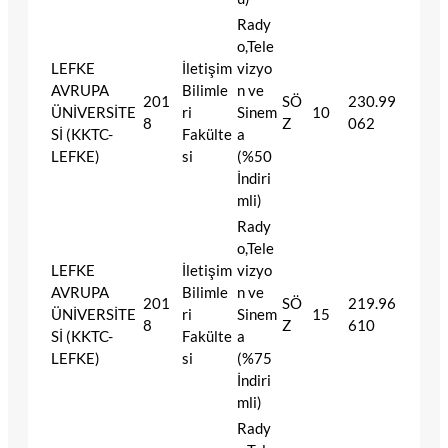
Rady
o,Tele
LEFKE
İletişim
vizyo
AVRUPA
Bilimle
n ve
201
SÖ
230.99
ÜNİVERSİTE
ri
Sinem
10
8
Z
062
Sİ (KKTC-
Fakülte
a
LEFKE)
si
(%50
İndiri
mli)
Rady
o,Tele
LEFKE
İletişim
vizyo
AVRUPA
Bilimle
n ve
201
SÖ
219.96
ÜNİVERSİTE
ri
Sinem
15
8
Z
610
Sİ (KKTC-
Fakülte
a
LEFKE)
si
(%75
İndiri
mli)
Rady