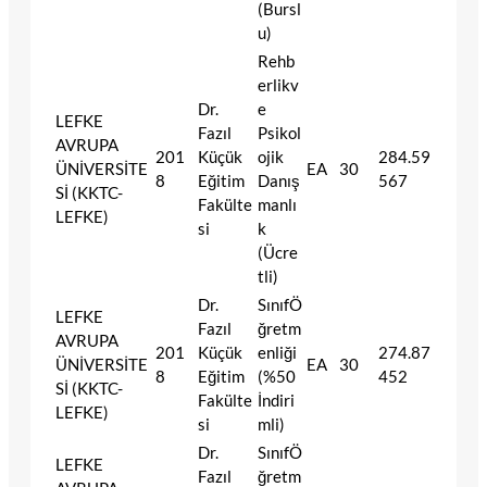
(Bursl
u)
Rehb
erlikv
Dr.
e
LEFKE
Fazıl
Psikol
AVRUPA
201
Küçük
ojik
284.59
ÜNİVERSİTE
EA
30
8
Eğitim
Danış
567
Sİ (KKTC-
Fakülte
manlı
LEFKE)
si
k
(Ücre
tli)
Dr.
SınıfÖ
LEFKE
Fazıl
ğretm
AVRUPA
201
Küçük
enliği
274.87
ÜNİVERSİTE
EA
30
8
Eğitim
(%50
452
Sİ (KKTC-
Fakülte
İndiri
LEFKE)
si
mli)
Dr.
SınıfÖ
LEFKE
Fazıl
ğretm