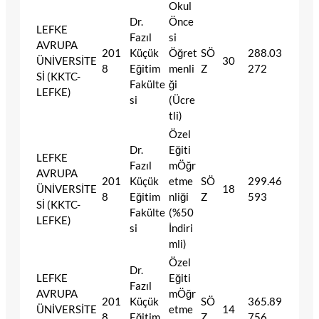
Okul
Dr.
Önce
LEFKE
Fazıl
si
AVRUPA
201
Küçük
Öğret
SÖ
288.03
ÜNİVERSİTE
30
8
Eğitim
menli
Z
272
Sİ (KKTC-
Fakülte
ği
LEFKE)
si
(Ücre
tli)
Özel
Dr.
Eğiti
LEFKE
Fazıl
mÖğr
AVRUPA
201
Küçük
etme
SÖ
299.46
ÜNİVERSİTE
18
8
Eğitim
nliği
Z
593
Sİ (KKTC-
Fakülte
(%50
LEFKE)
si
İndiri
mli)
Özel
Dr.
LEFKE
Eğiti
Fazıl
AVRUPA
mÖğr
201
Küçük
SÖ
365.89
ÜNİVERSİTE
etme
14
8
Eğitim
Z
756