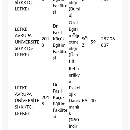
Sİ (KKTC-
nliği
Fakülte
LEFKE)
(Bursl
si
u)
Özel
Dr.
LEFKE
Eğiti
Fazıl
AVRUPA
mÖğr
201
Küçük
SÖ
287.06
ÜNİVERSİTE
etme
59
8
Eğitim
Z
837
Sİ (KKTC-
nliği
Fakülte
LEFKE)
(Ücre
si
tli)
Rehb
erlikv
e
Dr.
LEFKE
Psikol
Fazıl
AVRUPA
ojik
201
Küçük
ÜNİVERSİTE
Danış
EA
30
—
8
Eğitim
Sİ (KKTC-
manlı
Fakülte
LEFKE)
k
si
(%50
İndiri