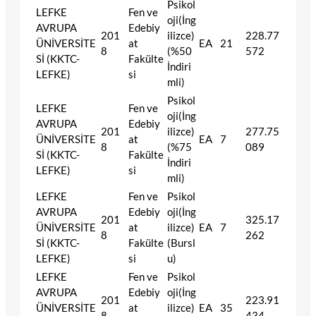
Psikol
LEFKE
Fen ve
oji(İng
AVRUPA
Edebiy
201
ilizce)
228.77
ÜNİVERSİTE
at
EA
21
8
(%50
572
Sİ (KKTC-
Fakülte
İndiri
LEFKE)
si
mli)
Psikol
LEFKE
Fen ve
oji(İng
AVRUPA
Edebiy
201
ilizce)
277.75
ÜNİVERSİTE
at
EA
7
8
(%75
089
Sİ (KKTC-
Fakülte
İndiri
LEFKE)
si
mli)
LEFKE
Fen ve
Psikol
AVRUPA
Edebiy
oji(İng
201
325.17
ÜNİVERSİTE
at
ilizce)
EA
7
8
262
Sİ (KKTC-
Fakülte
(Bursl
LEFKE)
si
u)
LEFKE
Fen ve
Psikol
AVRUPA
Edebiy
oji(İng
201
223.91
ÜNİVERSİTE
at
ilizce)
EA
35
8
434