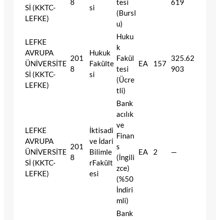
8
tesi
619
Sİ (KKTC-
si
(Bursl
LEFKE)
u)
Huku
LEFKE
k
AVRUPA
Hukuk
201
Fakül
325.62
ÜNİVERSİTE
Fakülte
EA
157
8
tesi
903
Sİ (KKTC-
si
(Ücre
LEFKE)
tli)
Bank
acılık
ve
LEFKE
İktisadi
Finan
AVRUPA
ve İdari
201
s
ÜNİVERSİTE
Bilimle
EA
2
—
8
(İngili
Sİ (KKTC-
rFakült
zce)
LEFKE)
esi
(%50
İndiri
mli)
Bank