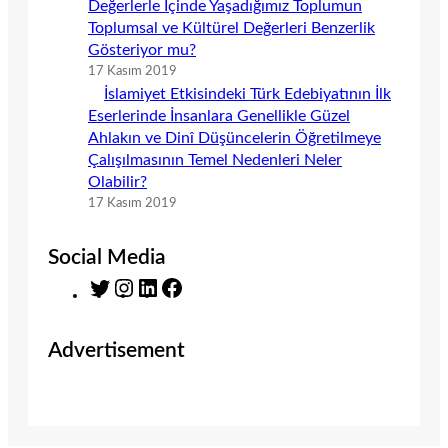
Değerlerle İçinde Yaşadığımız Toplumun
Toplumsal ve Kültürel Değerleri Benzerlik
Gösteriyor mu?
17 Kasım 2019
İslamiyet Etkisindeki Türk Edebiyatının İlk
Eserlerinde İnsanlara Genellikle Güzel
Ahlakın ve Dinî Düşüncelerin Öğretilmeye
Çalışılmasının Temel Nedenleri Neler
Olabilir?
17 Kasım 2019
Social Media
T
I
L
F
w
n
i
a
i
s
n
c
Advertisement
t
t
k
e
t
a
e
b
e
g
d
o
r
r
I
o
a
n
k