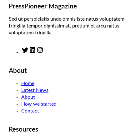
m
PressPioneer Magazine
Sed ut perspiciatis unde omnis iste natus voluptatem
fringilla tempor dignissim at, pretium et arcu natus
voluptatem fringilla.
T
L
I
w
i
n
i
n
s
About
t
k
t
t
e
a
Home
e
d
g
Latest News
r
I
r
About
n
a
How we started
m
Contact
Resources