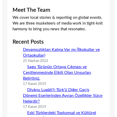
Meet The Team
We cover local stories & reporting on global events.
We are three musketeers of media work in tight-knit
harmony to bring you news that resonates.
Recent Posts
Devamsızlıktan Kalma Var mı (İlkokullar ve
Ortaokullar)
25 Haziran 2022
Sagu Türünün Ortaya Çıkması ve
Çeşitlenmesinde Etkili Olan Unsurları
Belirtiniz.
17 Kasım 2019
Dîvânu Lugâti’t-Türk’ü Diğer Geçiş
Dönemi Eserlerinden Ayıran Özellikler Sizce
Nelerdir?
17 Kasım 2019
Eski Türklerdeki Toplumsal ve Kültürel