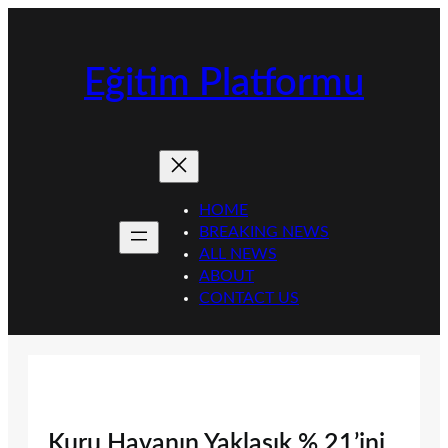
İçeriğe
geç
Eğitim Platformu
HOME
BREAKING NEWS
ALL NEWS
ABOUT
CONTACT US
Kuru Havanın Yaklaşık % 21’ini