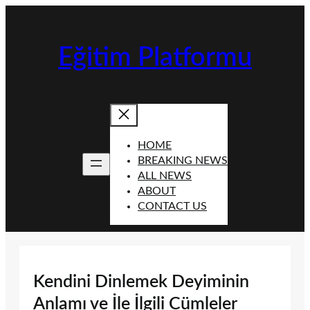
İçeriğe
geç
Eğitim Platformu
HOME
BREAKING NEWS
ALL NEWS
ABOUT
CONTACT US
Kendini Dinlemek Deyiminin
Anlamı ve İle İlgili Cümleler