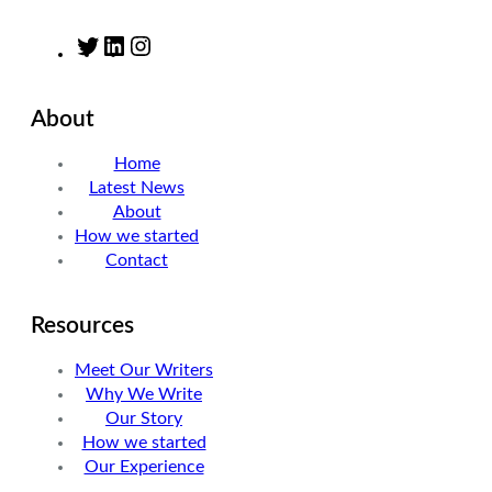
T
L
I
w
i
n
i
n
s
About
t
k
t
t
e
a
Home
e
d
g
Latest News
r
I
r
About
n
a
How we started
m
Contact
Resources
Meet Our Writers
Why We Write
Our Story
How we started
Our Experience