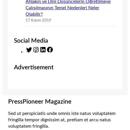
Ahlakın ve Dinî Düşüncelerin Öğretilmeye
Çalışılmasının Temel Nedenleri Neler
Olabilir?
17 Kasım 2019
Social Media
T
I
L
F
w
n
i
a
i
s
n
c
Advertisement
t
t
k
e
t
a
e
b
e
g
d
o
r
r
I
o
a
n
k
m
PressPioneer Magazine
Sed ut perspiciatis unde omnis iste natus voluptatem
fringilla tempor dignissim at, pretium et arcu natus
voluptatem fringilla.