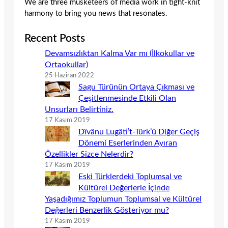
We are three musketeers of media work in tight-knit
harmony to bring you news that resonates.
Recent Posts
Devamsızlıktan Kalma Var mı (İlkokullar ve
Ortaokullar)
25 Haziran 2022
Sagu Türünün Ortaya Çıkması ve
Çeşitlenmesinde Etkili Olan
Unsurları Belirtiniz.
17 Kasım 2019
Dîvânu Lugâti’t-Türk’ü Diğer Geçiş
Dönemi Eserlerinden Ayıran
Özellikler Sizce Nelerdir?
17 Kasım 2019
Eski Türklerdeki Toplumsal ve
Kültürel Değerlerle İçinde
Yaşadığımız Toplumun Toplumsal ve Kültürel
Değerleri Benzerlik Gösteriyor mu?
17 Kasım 2019