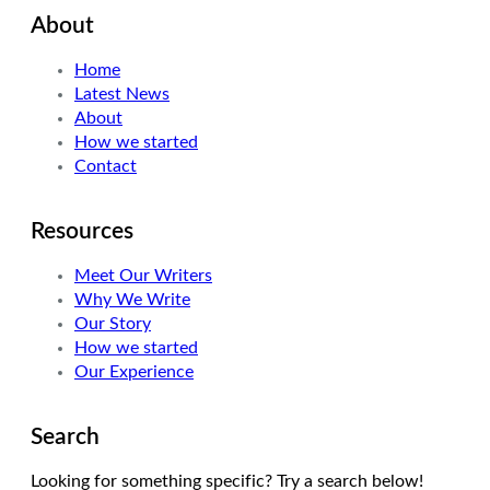
About
t
k
t
t
e
a
Home
e
d
g
Latest News
r
I
r
About
n
a
How we started
m
Contact
Resources
Meet Our Writers
Why We Write
Our Story
How we started
Our Experience
Search
Looking for something specific? Try a search below!