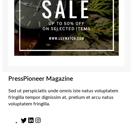
PressPioneer Magazine
Sed ut perspiciatis unde omnis iste natus voluptatem
fringilla tempor dignissim at, pretium et arcu natus
voluptatem fringilla.
T
L
I
w
i
n
i
n
s