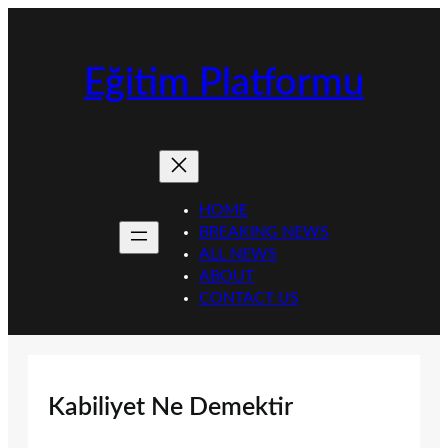
İçeriğe
geç
Eğitim Platformu
HOME
BREAKING NEWS
ALL NEWS
ABOUT
CONTACT US
Kabiliyet Ne Demektir