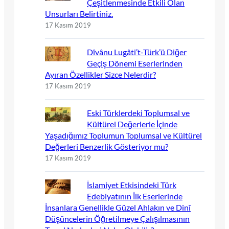
Çeşitlenmesinde Etkili Olan
Unsurları Belirtiniz.
17 Kasım 2019
Dîvânu Lugâti’t-Türk’ü Diğer
Geçiş Dönemi Eserlerinden
Ayıran Özellikler Sizce Nelerdir?
17 Kasım 2019
Eski Türklerdeki Toplumsal ve
Kültürel Değerlerle İçinde
Yaşadığımız Toplumun Toplumsal ve Kültürel
Değerleri Benzerlik Gösteriyor mu?
17 Kasım 2019
İslamiyet Etkisindeki Türk
Edebiyatının İlk Eserlerinde
İnsanlara Genellikle Güzel Ahlakın ve Dinî
Düşüncelerin Öğretilmeye Çalışılmasının