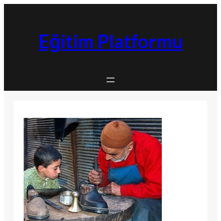
İçeriğe
geç
Eğitim Platformu