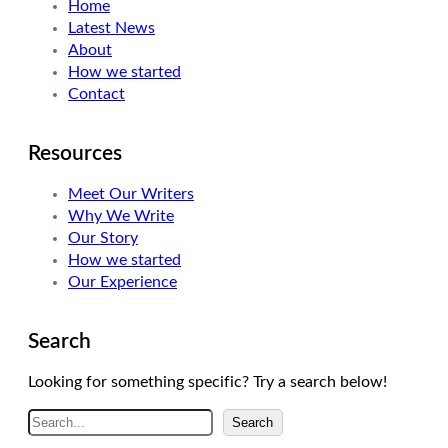
Home
e
d
g
Latest News
r
I
r
About
n
a
How we started
m
Contact
Resources
Meet Our Writers
Why We Write
Our Story
How we started
Our Experience
Search
Looking for something specific? Try a search below!
A
Search
r