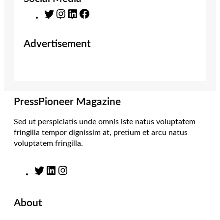
T
I
L
F
w
n
i
a
i
s
n
c
Advertisement
t
t
k
e
t
a
e
b
e
g
d
o
r
r
I
o
a
n
k
m
PressPioneer Magazine
Sed ut perspiciatis unde omnis iste natus voluptatem
fringilla tempor dignissim at, pretium et arcu natus
voluptatem fringilla.
T
L
I
w
i
n
i
n
s
About
t
k
t
t
e
a