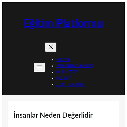
İçeriğe
geç
Eğitim Platformu
HOME
BREAKING NEWS
ALL NEWS
ABOUT
CONTACT US
İnsanlar Neden Değerlidir