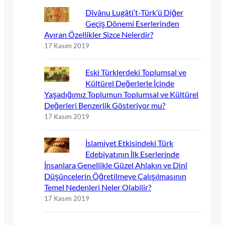
Dîvânu Lugâti’t-Türk’ü Diğer
Geçiş Dönemi Eserlerinden
Ayıran Özellikler Sizce Nelerdir?
17 Kasım 2019
Eski Türklerdeki Toplumsal ve
Kültürel Değerlerle İçinde
Yaşadığımız Toplumun Toplumsal ve Kültürel
Değerleri Benzerlik Gösteriyor mu?
17 Kasım 2019
İslamiyet Etkisindeki Türk
Edebiyatının İlk Eserlerinde
İnsanlara Genellikle Güzel Ahlakın ve Dinî
Düşüncelerin Öğretilmeye Çalışılmasının
Temel Nedenleri Neler Olabilir?
17 Kasım 2019