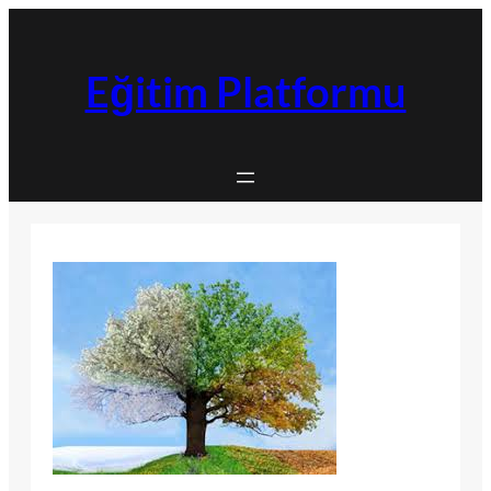
İçeriğe
geç
Eğitim Platformu