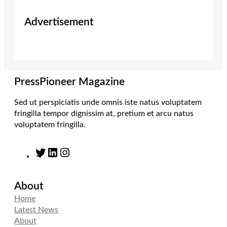
w
n
i
a
i
s
n
c
Advertisement
t
t
k
e
t
a
e
b
e
g
d
o
r
r
I
o
a
n
k
m
PressPioneer Magazine
Sed ut perspiciatis unde omnis iste natus voluptatem
fringilla tempor dignissim at, pretium et arcu natus
voluptatem fringilla.
T
L
I
w
i
n
i
n
s
About
t
k
t
t
e
a
Home
e
d
g
Latest News
r
I
r
About