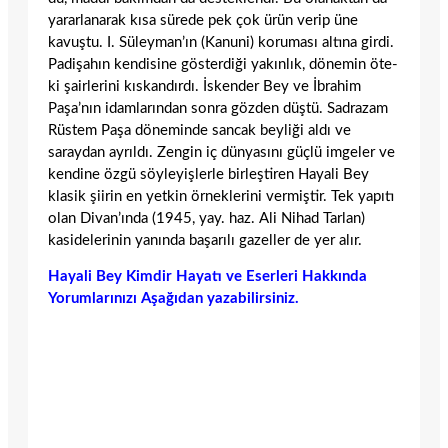
yararlanarak kısa sürede pek çok ürün verip üne
kavuştu. I. Süleyman’ın (Kanuni) koruması altına girdi.
Padişahın kendisine gösterdiği yakınlık, dönemin öte­
ki şairlerini kıskandırdı. İskender Bey ve İbrahim
Paşa’nın idamlarından sonra göz­den düştü. Sadrazam
Rüstem Paşa döne­minde sancak beyliği aldı ve
saraydan ayrıl­dı. Zengin iç dünyasını güçlü imgeler ve
kendine özgü söyleyişlerle birleştiren Hayali Bey
klasik şiirin en yetkin örneklerini ver­miştir. Tek yapıtı
olan Divan’ında (1945, yay. haz. Ali Nihad Tarlan)
kasidelerinin yanında başarılı gazeller de yer alır.
Hayali Bey Kimdir Hayatı ve Eserleri Hakkında
Yorumlarınızı Aşağıdan yazabilirsiniz.