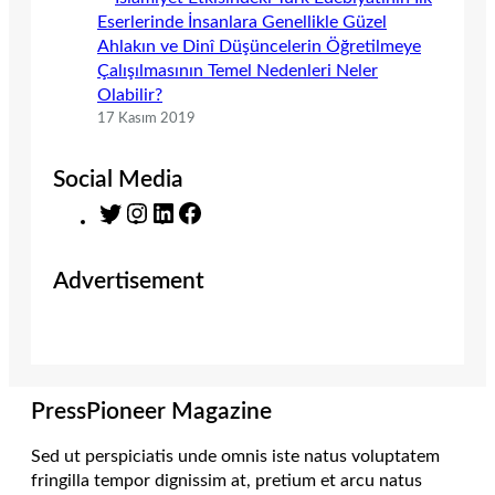
Eserlerinde İnsanlara Genellikle Güzel
Ahlakın ve Dinî Düşüncelerin Öğretilmeye
Çalışılmasının Temel Nedenleri Neler
Olabilir?
17 Kasım 2019
Social Media
T
I
L
F
w
n
i
a
i
s
n
c
Advertisement
t
t
k
e
t
a
e
b
e
g
d
o
r
r
I
o
a
n
k
m
PressPioneer Magazine
Sed ut perspiciatis unde omnis iste natus voluptatem
fringilla tempor dignissim at, pretium et arcu natus