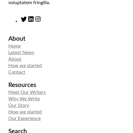
voluptatem fringilla.
T
L
I
w
i
n
i
n
s
About
t
k
t
t
e
a
Home
e
d
g
Latest News
r
I
r
About
n
a
How we started
m
Contact
Resources
Meet Our Writers
Why We Write
Our Story
How we started
Our Experience
Search