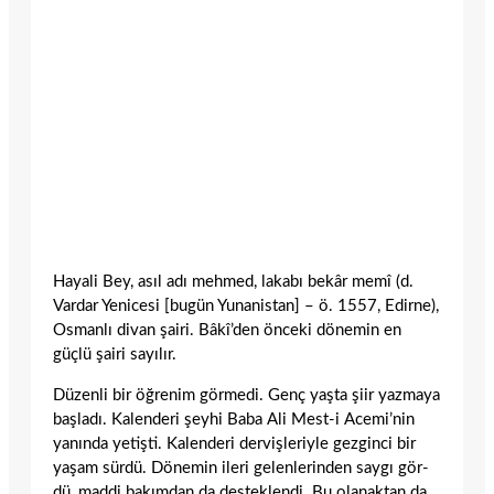
Hayali Bey, asıl adı mehmed, lakabı bekâr memî (d.
Vardar Yenicesi [bugün Yunanis­tan] – ö. 1557, Edirne),
Osmanlı divan şairi. Bâkî’den önceki dönemin en
güçlü şairi sayılır.
Düzenli bir öğrenim görmedi. Genç yaşta şiir yazmaya
başladı. Kalenderi şeyhi Baba Ali Mest-i Acemi’nin
yanında yetişti. Ka­lenderi dervişleriyle gezginci bir
yaşam sür­dü. Dönemin ileri gelenlerinden saygı gör­
dü, maddi bakımdan da desteklendi. Bu olanaktan da