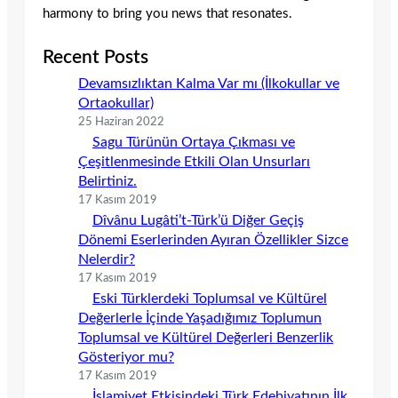
harmony to bring you news that resonates.
Recent Posts
Devamsızlıktan Kalma Var mı (İlkokullar ve
Ortaokullar)
25 Haziran 2022
Sagu Türünün Ortaya Çıkması ve
Çeşitlenmesinde Etkili Olan Unsurları
Belirtiniz.
17 Kasım 2019
Dîvânu Lugâti’t-Türk’ü Diğer Geçiş
Dönemi Eserlerinden Ayıran Özellikler Sizce
Nelerdir?
17 Kasım 2019
Eski Türklerdeki Toplumsal ve Kültürel
Değerlerle İçinde Yaşadığımız Toplumun
Toplumsal ve Kültürel Değerleri Benzerlik
Gösteriyor mu?
17 Kasım 2019
İslamiyet Etkisindeki Türk Edebiyatının İlk