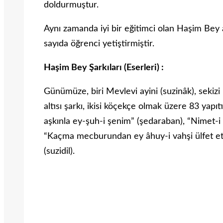
doldurmuştur.
Aynı zamanda iyi bir eğitimci olan Haşim Bey 
sayıda öğrenci yetiştirmiştir.
Haşim Bey Şarkıları (Eserleri) :
Gü­nümüze, biri Mevlevi ayini (suzinâk), sekizi
altısı şarkı, ikisi köçekçe olmak üzere 83 yapıtı
aşkınla ey-şuh-i şenim” (şedaraban), “Nimet-i 
“Kaçma mecburundan ey âhuy-i vahşi ülfet et” 
(suzidil).