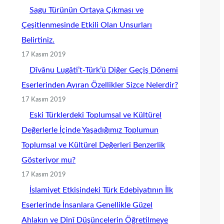
Sagu Türünün Ortaya Çıkması ve
Çeşitlenmesinde Etkili Olan Unsurları
Belirtiniz.
17 Kasım 2019
Dîvânu Lugâti’t-Türk’ü Diğer Geçiş Dönemi
Eserlerinden Ayıran Özellikler Sizce Nelerdir?
17 Kasım 2019
Eski Türklerdeki Toplumsal ve Kültürel
Değerlerle İçinde Yaşadığımız Toplumun
Toplumsal ve Kültürel Değerleri Benzerlik
Gösteriyor mu?
17 Kasım 2019
İslamiyet Etkisindeki Türk Edebiyatının İlk
Eserlerinde İnsanlara Genellikle Güzel
Ahlakın ve Dinî Düşüncelerin Öğretilmeye