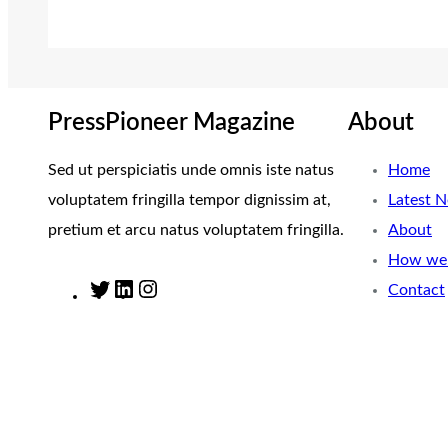
PressPioneer Magazine
About
Sed ut perspiciatis unde omnis iste natus
Home
voluptatem fringilla tempor dignissim at,
Latest 
pretium et arcu natus voluptatem fringilla.
About
How we 
Contact
T
L
I
w
i
n
i
n
s
t
k
t
t
e
a
e
d
g