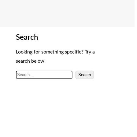
Search
Looking for something specific? Try a
search below!
A
Search
r
a