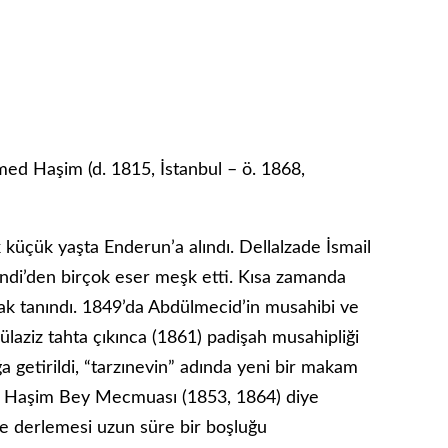
ed Haşim (d. 1815, İstanbul – ö. 1868,
k küçük yaşta Enderun’a alındı. Dellalzade İsmail
di’den birçok eser meşk etti. Kısa zamanda
rak tanındı. 1849’da Abdülmecid’in musahibi ve
laziz tahta çıkınca (1861) padişah musahipliği
 getirildi, “tarzınevin” adında yeni bir ma­kam
ır. Haşim Bey Mecmuası (1853, 1864) diye
fte derlemesi uzun süre bir boşluğu