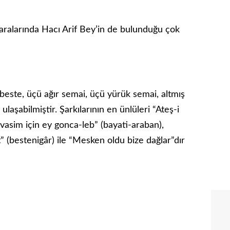
aralarında Hacı Arif Bey’in de bulun­duğu çok
 beste, üçü ağır semai, üçü yürük semai, alt­mış
 ulaşabilmiştir. Şarkılarının en ünlüleri “Ateş-i
vasim için ey gonca-leb” (bayati-araban),
(bestenigâr) ile “Mes­ken oldu bize dağlar”dır