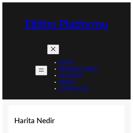
İçeriğe
geç
Eğitim Platformu
HOME
BREAKING NEWS
ALL NEWS
ABOUT
CONTACT US
Harita Nedir