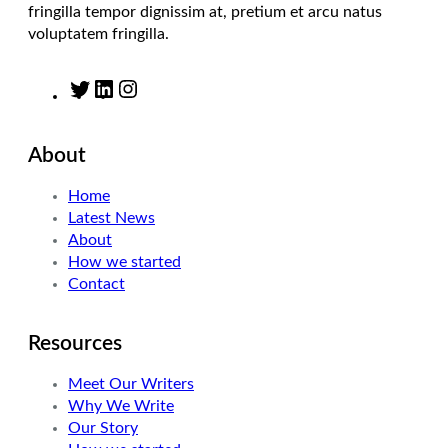
fringilla tempor dignissim at, pretium et arcu natus
voluptatem fringilla.
T
L
I
w
i
n
i
n
s
About
t
k
t
t
e
a
Home
e
d
g
Latest News
r
I
r
About
n
a
How we started
m
Contact
Resources
Meet Our Writers
Why We Write
Our Story