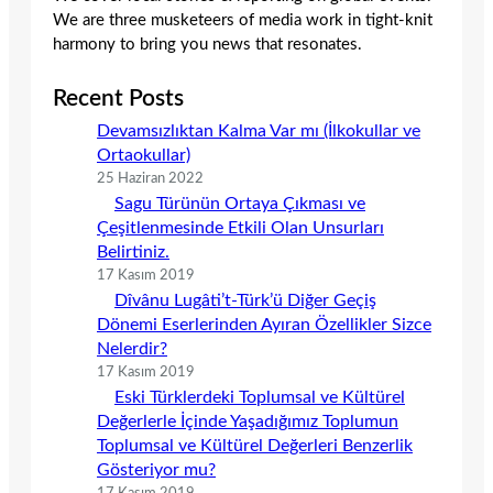
We are three musketeers of media work in tight-knit
harmony to bring you news that resonates.
Recent Posts
Devamsızlıktan Kalma Var mı (İlkokullar ve
Ortaokullar)
25 Haziran 2022
Sagu Türünün Ortaya Çıkması ve
Çeşitlenmesinde Etkili Olan Unsurları
Belirtiniz.
17 Kasım 2019
Dîvânu Lugâti’t-Türk’ü Diğer Geçiş
Dönemi Eserlerinden Ayıran Özellikler Sizce
Nelerdir?
17 Kasım 2019
Eski Türklerdeki Toplumsal ve Kültürel
Değerlerle İçinde Yaşadığımız Toplumun
Toplumsal ve Kültürel Değerleri Benzerlik
Gösteriyor mu?