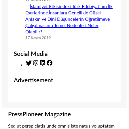
17 Kasım 2019
İslamiyet Etkisindeki Türk Edebiyatının İlk
Eserlerinde İnsanlara Genellikle Güzel
Ahlakın ve Dinî Düşüncelerin Öğretilmeye
Çalışılmasının Temel Nedenleri Neler
Olabilir?
17 Kasım 2019
Social Media
T
I
L
F
w
n
i
a
i
s
n
c
Advertisement
t
t
k
e
t
a
e
b
e
g
d
o
r
r
I
o
a
n
k
m
PressPioneer Magazine
Sed ut perspiciatis unde omnis iste natus voluptatem